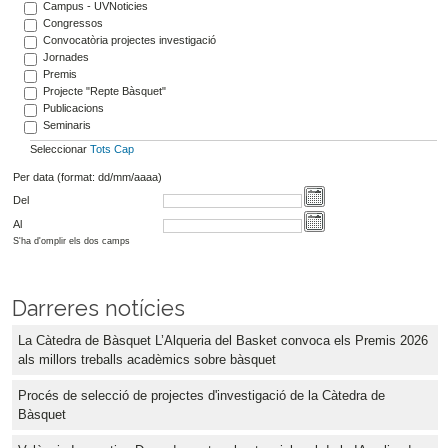
Campus - UVNoticies
Congressos
Convocatòria projectes investigació
Jornades
Premis
Projecte "Repte Bàsquet"
Publicacions
Seminaris
Seleccionar
Tots
Cap
Per data (format: dd/mm/aaaa)
Del
Al
S'ha d'omplir els dos camps
Darreres notícies
La Càtedra de Bàsquet L’Alqueria del Basket convoca els Premis 2026
als millors treballs acadèmics sobre bàsquet
Procés de selecció de projectes d'investigació de la Càtedra de
Bàsquet