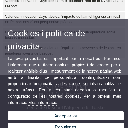
València Innovation Days demostra el potencial real de la IA aplicada a
l'esport
València Innovation Days aborda l'impacte de la intel·ligència artificial
en l'esport des d'una perspectiva pràctica
Cookies i política de
La Càtedra de Bàsquet organitza una jornada teoricopràctica sobre
lesions musculars
privacitat
La força de maluc com a clau en l'equilibri i la prevenció de lesions en
jugadores jóvens de bàsquet
La teva privacitat és important per a nosaltres. Per això,
t'informem que utilitzem cookies pròpies i de tercers per a
realitzar anàlisis d'ús i mesurament de la nostra pàgina web
amb la finalitat de personalitzar continguts,així com
proporcionar funcionalitats a les xarxes socials o analitzar el
nostre trànsit. Per a continuar accepta o modifica la
configuració de les nostres cookies. Per a obtenir més
informació
Més informació
Càtedra de Bàsquet l'Alqueria del Basket
Acceptar tot
Rebutjar tot