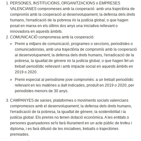
PERSONES, INSTITUCIONS, ORGANITZACIONS o EMPRESES
VALENCIANES compromeses amb la cooperació: amb una trajectòria de
compromís amb la cooperació al desenvolupament, la defensa dels drets
humans, l'erradicació de la pobresa i/o la justícia global, o que hagen
posat en marxa en els últims dos anys una iniciativa rellevant o
innovadora en aquests àmbits.
COMUNICACIÓ compromesa amb la cooperació:
Premi a mitjans de comunicació, programes o seccions, periodistes o
comunicadors/as, amb una trajectòria de compromís amb la cooperació
al desenvolupament, la defensa dels drets humans, l'erradicació de la
pobresa, la igualtat de gènere i/o la justícia global, o que hagen fet un
treball periodístic rellevant i amb impacte social en aquests àmbits en
2019 o 2020.
Premi especial al periodisme jove compromés: a un treball periodístic
rellevant en les matèries a dalt indicades, produït en 2019 o 2020, per
periodistes menors de 30 anys.
CAMPANYES de xarxes, plataformes o moviments socials valencians
compromesos amb el desenvolupament, la defensa dels drets humans,
l'erradicació de la pobresa, la igualtat de gènere, la sostenibilitat i la
justícia global. Els premis no tenen dotació econòmica. A les entitats o
persones guanyadores se'ls farà lliurament en un acte públic de trofeu i
diploma, i es farà difusió de les iniciatives, treballs o trajectòries
premiades.