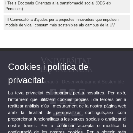
i Tesis Doctorals Orientats a la transformació social (ODS eix
Persones)
III Convocatòria d'ajudes per a projectes innovadors que impulsen
models de vida i consum més sostenibles als campus de la UV
Cookies i política de
privacitat
Càtedra de Cooperació i Desenvolupament Sostenible
La teva privacitat és important per a nosaltres. Per això,
t'informem que utilitzem cookies pròpies i de tercers per a
realitzar anàlisis d'ús i mesurament de la nostra pàgina web
amb la finalitat de personalitzar continguts,així com
Equip de la càtedra
proporcionar funcionalitats a les xarxes socials o analitzar el
Ubicació i contacte
Publicacions
nostre trànsit. Per a continuar accepta o modifica la
Totes les notícies
configuració de les nostres cookies. Per a obtenir més