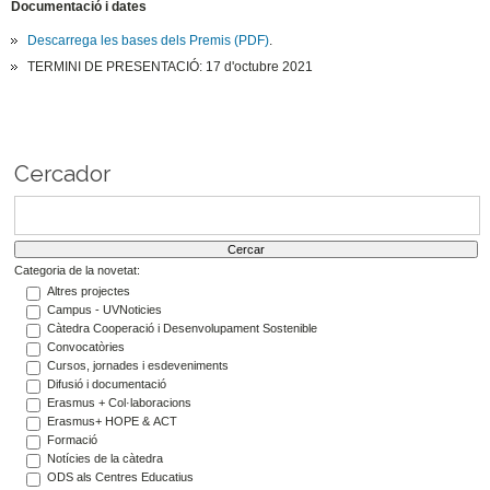
Documentació i dates
Descarrega les bases dels Premis (PDF)
.
TERMINI DE PRESENTACIÓ: 17 d'octubre 2021
Cercador
Categoria de la novetat:
Altres projectes
Campus - UVNoticies
Càtedra Cooperació i Desenvolupament Sostenible
Convocatòries
Cursos, jornades i esdeveniments
Difusió i documentació
Erasmus + Col·laboracions
Erasmus+ HOPE & ACT
Formació
Notícies de la càtedra
ODS als Centres Educatius