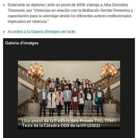
Dotat amb un diploma i amb un premi de 600€ s'atorga a
Alba González
Timoneda
, per “Vivencias en relación con la Mutilación Genital Femenina y
capacitación para su abordaje desde los diferentes actores institucionales
implicados en Valencia.”
Accedeix a la Galeria d'imatges de l'acte
.
Galeria d'imatges
Lliurament de la II edició dels Premis TFG, TFM i
Tesis de la Càtedra ODS de la UV (2022)