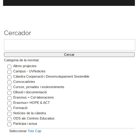
Cercador
Categoria de la novetat:
Altres projectes
Campus - UVNoticies
Càtedra Cooperació i Desenvolupament Sostenible
Convocatòries
Cursos, jornades i esdeveniments
Difusió i documentació
Erasmus + Col·laboracions
Erasmus+ HOPE & ACT
Formació
Notícies de la càtedra
ODS als Centres Educatius
Participa i actua
Seleccionar
Tots
Cap