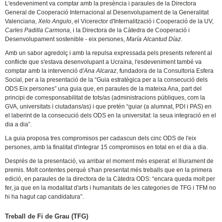
L'esdeveniment va comptar amb la presència i paraules de la Directora
General de Cooperació Internacional al Desenvolupament de la Generalitat
Valenciana,
Xelo Angulo
, el Vicerector d'Internalització i Cooperació de la UV,
Carles Padilla Carmona
, i la Directora de la Càtedra de Cooperació i
Desenvolupament sostenible - eix persones,
María Alcantud Díaz
.
Amb un sabor agredolç i amb la repulsa expressada pels presents referent al
conflicte que s'estava desenvolupant a Ucraïna, l'esdeveniment també va
comptar amb la intervenció d'
Ana Alcaraz
, fundadora de la Consultoria Esfera
Social, per a la presentació de la “Guia estratègica per a la consecució dels
ODS Eix persones” una guia que, en paraules de la mateixa Ana, part del
principi de corresponsabilitat de tots/as (administracions públiques, com la
GVA, universitats i ciutadans/as) i que pretén “guiar (a alumnat, PDI i PAS) en
el laberint de la consecució dels ODS en la universitat: la seua integració en el
dia a dia”.
La guia proposa tres compromisos per cadascun dels cinc ODS de l'eix
persones, amb la finalitat d'integrar 15 compromisos en total en el dia a dia.
Després de la presentació, va arribar el moment més esperat: el lliurament de
premis. Molt contentes perquè s'han presentat més treballs que en la primera
edició, en paraules de la directora de la Càtedra ODS: “encara queda molt per
fer, ja que en la modalitat d'arts i humanitats de les categories de TFG i TFM no
hi ha hagut cap candidatura”.
Treball de Fi de Grau (TFG)