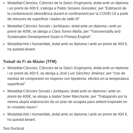
Modalitat Ciències, Ciències de la Salut i Enginyeria, dotat amb un diploma
i un premi de 400 €, s'atorga a
Pablo Soriano González
, per “Estimació de
la contaminació atmosférica durant el confinament per la COVID-19 a partir
de mesures de superficie i dades de satèl·lit”.
Modalitat Ciències Socials i Jurídiques, dotat amb un diploma i amb un
premi de 400€, se atorga a
Clara Torres Maña
, per “Transversality and
Sustainable Development Goals in Primary English”.
Modalitat Arts i Humanitats, dotat amb un diploma i amb un premi de 400 €,
ha quedat desert.
Treball de Fi de Màster (TFM)
Modalitat Ciències, Ciències de la Salut i Enginyeria, dotat amb un diploma
i un premi de 400 €, se atorga a
José Luis Sánchez Jiménez
, per “Uso de
medias de compresión en mujeres con lipedema: efectos en la temperatura
superficial”.
Modalitat Ciències Socials i Jurídques, dotat amb un diploma i amb un
premi de 400€, se atorga a
Isabel Soler Marchante
, per “Trabajando por la
misma utopía elaboración de un plan de acogida para sellent inspirado en
el «modelo riace»”.
Modalitat Arts i Humanitats, dotat amb un diploma i amb un premi de 400 €,
ha quedat desert.
Tesi Doctoral