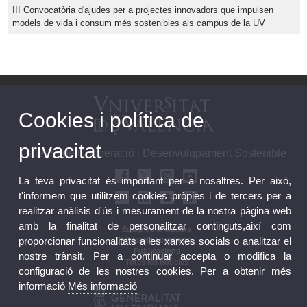
III Convocatòria d'ajudes per a projectes innovadors que impulsen
models de vida i consum més sostenibles als campus de la UV
Cookies i política de
privacitat
Càtedra de Cooperació i Desenvolupament Sostenible
La teva privacitat és important per a nosaltres. Per això,
t'informem que utilitzem cookies pròpies i de tercers per a
realitzar anàlisis d'ús i mesurament de la nostra pàgina web
amb la finalitat de personalitzar continguts,així com
Equip de la càtedra
proporcionar funcionalitats a les xarxes socials o analitzar el
Ubicació i contacte
Publicacions
nostre trànsit. Per a continuar accepta o modifica la
Totes les notícies
configuració de les nostres cookies. Per a obtenir més
informació
Més informació