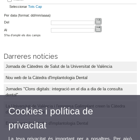
Seleccionar
Tots
Cap
Per data (format: dd/mm/aaaa)
Del
Al
S'ha d'omplir els dos camps
Darreres notícies
Jornada de Càtedres de Salut de la Universitat de València
Nou web de la Càtedra d'Implantologia Dental
Jornades "Clons digitals: integració en el dia a dia de la consulta
dental"
La Universitat de València i l'empresa Galimplant creen la Càtedra
Cookies i política de
d'Implantologia dental
privacitat
Es presenta la Càtedra d'Implantologia Dental
La teva privacitat és important per a nosaltres. Per això,