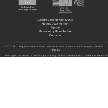
Cátedra Jean Monnet SIEGE
Módulo Jean Monnet
Equipo
Patrocinio y financiación
Contacto
© 2026 UV. - Departamento de Derecho Administrativo. Avenida dels Tarongers, s/n 46071 -
València
Aviso legal
|
Accesibilidad
|
Política privacidad
|
Cookies
|
Transparencia
|
Bústia de contacte