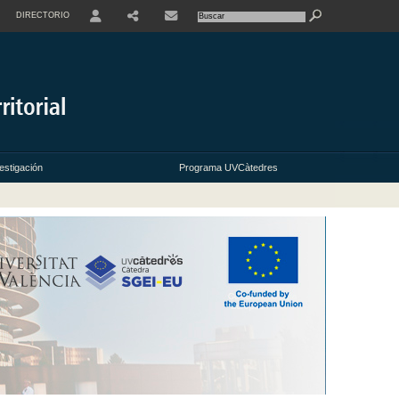
DIRECTORIO
USER
estigación
Programa UVCàtedres