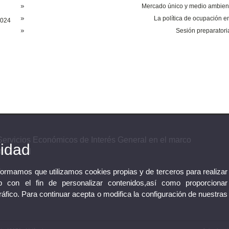
Mercado único y medio ambient
La política de ocupación e
2024
​​Sesión preparator
ervicios Económicos de Interés General en el marco
cidad
erritorial
nformamos que utilizamos cookies propias y de terceros para realizar
 con el fin de personalizar contenidos,así como proporcionar
tráfico. Para continuar acepta o modifica la configuración de nuestras