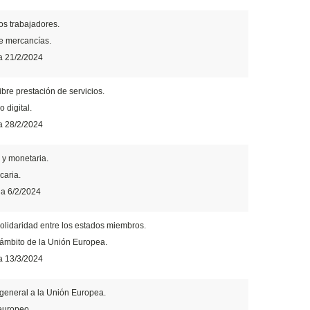
los trabajadores.
de mercancías.
a 21/2/2024
libre prestación de servicios.
 digital.
a 28/2/2024
y monetaria.
caria.
ia 6/2/2024
 solidaridad entre los estados miembros.
 ámbito de la Unión Europea.
a 13/3/2024
 general a la Unión Europea.
 europeo.