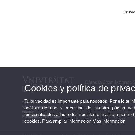
18/05/
Cátedra Jean Monnet. S
Cookies y política de priva
de la cohesión social y t
Tu privacidad es importante para nosotros. Por ello te i
Cátedra Jean Monnet SIEGE
análisis de uso y medición de nuestra página web
Módulo Jean Monnet
Equipo
funcionalidades a las redes sociales o analizar nuestro 
Patrocinio y financiación
cookies. Para ampliar información
Más información
Contacto