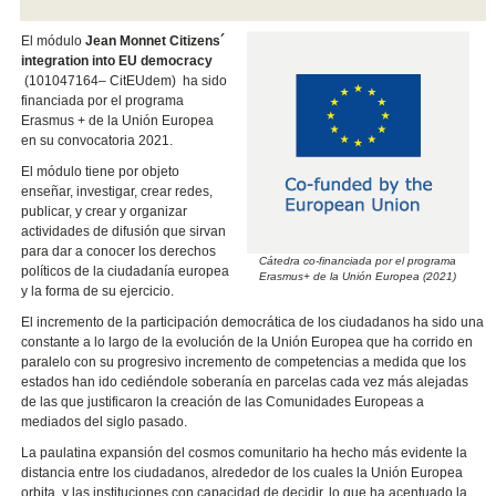
El módulo
Jean Monnet Citizens´
integration into EU democracy
(101047164– CitEUdem) ha sido
financiada por el programa
Erasmus + de la Unión Europea
en su convocatoria 2021.
El módulo tiene por objeto
enseñar, investigar, crear redes,
publicar, y crear y organizar
actividades de difusión que sirvan
para dar a conocer los derechos
Cátedra co-financiada por el programa
políticos de la ciudadanía europea
Erasmus+ de la Unión Europea (2021)
y la forma de su ejercicio.
El incremento de la participación democrática de los ciudadanos ha sido una
constante a lo largo de la evolución de la Unión Europea que ha corrido en
paralelo con su progresivo incremento de competencias a medida que los
estados han ido cediéndole soberanía en parcelas cada vez más alejadas
de las que justificaron la creación de las Comunidades Europeas a
mediados del siglo pasado.
La paulatina expansión del cosmos comunitario ha hecho más evidente la
distancia entre los ciudadanos, alrededor de los cuales la Unión Europea
orbita, y las instituciones con capacidad de decidir, lo que ha acentuado la