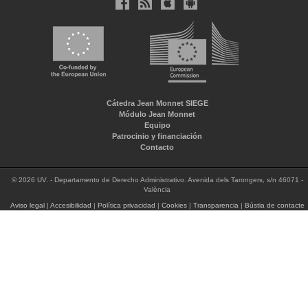
Cátedra Jean Monnet SIEGE
Módulo Jean Monnet
Equipo
Patrocinio y financiación
Contacto
© 2026 UV. - Departamento de Derecho Administrativo. Avenida dels Tarongers, s/n 46071 -
València
Aviso legal
|
Accesibilidad
|
Política privacidad
|
Cookies
|
Transparencia
|
Bústia de contacte