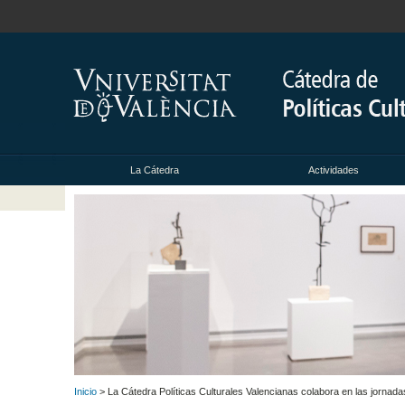
La Cátedra
Actividades
Inicio
> La Cátedra Políticas Culturales Valencianas colabora en las jornad