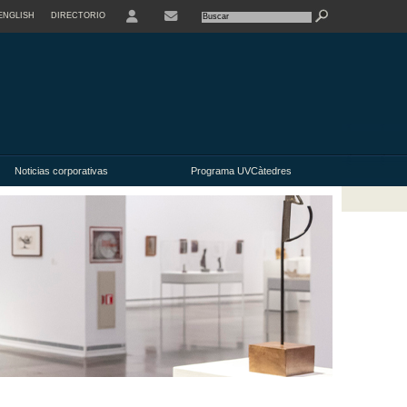
ENGLISH
DIRECTORIO
USER
CONTACTE
Noticias corporativas
Programa UVCàtedres