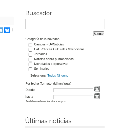
Buscador
Categoría de la novedad:
Campus - UVNoticies
Cát. Políticas Culturales Valencianas
Jornadas
Noticias sobre publicaciones
Novedades corporativas
Seminarios
Seleccionar
Todos
Ninguno
Por fecha (formato: dd/mm/aaaa)
Desde
hasta
Se deben rellenar los dos campos
Últimas noticias