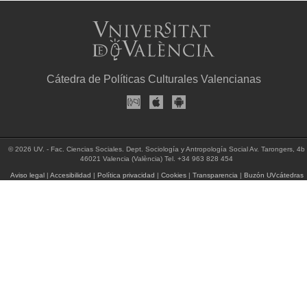
Cátedra de Políticas Culturales Valencianas
© 2026 UV. - Fac. Ciencias Sociales. Dept. Sociología y Antropología Social Av. Tarongers, 4b
46021 Valencia (València) Tel. +34 963 828 454
Aviso legal
|
Accesibilidad
|
Política privacidad
|
Cookies
|
Transparencia
|
Buzón UVcátedras