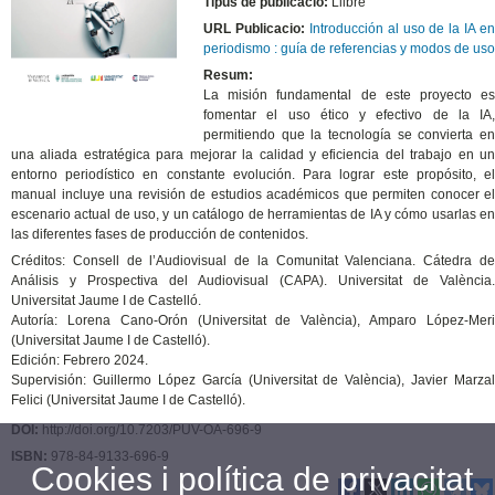
Tipus de publicació:
Llibre
URL Publicacio:
Introducción al uso de la IA en
periodismo : guía de referencias y modos de uso
Resum:
La misión fundamental de este proyecto es
fomentar el uso ético y efectivo de la IA,
permitiendo que la tecnología se convierta en
una aliada estratégica para mejorar la calidad y eficiencia del trabajo en un
entorno periodístico en constante evolución. Para lograr este propósito, el
manual incluye una revisión de estudios académicos que permiten conocer el
escenario actual de uso, y un catálogo de herramientas de IA y cómo usarlas en
las diferentes fases de producción de contenidos.
Créditos: Consell de l’Audiovisual de la Comunitat Valenciana. Cátedra de
Análisis y Prospectiva del Audiovisual (CAPA). Universitat de València.
Universitat Jaume I de Castelló.
Autoría: Lorena Cano-Orón (Universitat de València), Amparo López-Meri
(Universitat Jaume I de Castelló).
Edición: Febrero 2024.
Supervisión: Guillermo López García (Universitat de València), Javier Marzal
Felici (Universitat Jaume I de Castelló).
DOI:
http://doi.org/10.7203/PUV-OA-696-9
ISBN:
978-84-9133-696-9
Cookies i política de privacitat