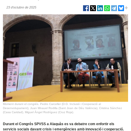
23 d’octubre de 2025
Moment durant el congrés. Pedro Carceller (D.G. Inclusió i Cooperació al
Desenvolupament), Juan Mnauel Rodilla (Sant Joan de Déu València), Cristina Sánchez
(Casa Caridad), Miguel Ángel Rodríguez (Cruz Roja).
Durant el Congrés SPVSS a Alaquàs es va debatre com enfortir els
servicis socials davant crisis i emergències amb innovació i cooperació.