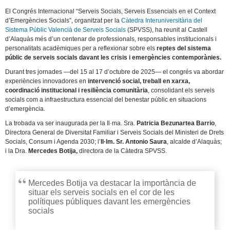
El Congrés Internacional “Serveis Socials, Serveis Essencials en el Context
d’Emergències Socials”, organitzat per la
Càtedra Interuniversitària del
Sistema Públic Valencià de Serveis Socials
(SPVSS), ha reunit al Castell
d’Alaquàs més d’un centenar de professionals, responsables institucionals i
personalitats acadèmiques per a reflexionar sobre els
reptes del sistema
públic de serveis socials davant les crisis i emergències contemporànies.
Durant tres jornades —del 15 al 17 d’octubre de 2025— el congrés va abordar
experiències innovadores en
intervenció social, treball en xarxa,
coordinació institucional i resiliència comunitària
, consolidant els serveis
socials com a infraestructura essencial del benestar públic en situacions
d’emergència.
La trobada va ser inaugurada per la Il·ma. Sra.
Patricia Bezunartea Barrio
,
Directora General de Diversitat Familiar i Serveis Socials del Ministeri de Drets
Socials, Consum i Agenda 2030; l’
Il·lm. Sr. Antonio Saura
, alcalde d’Alaquàs;
i la Dra.
Mercedes Botija,
directora de la Càtedra SPVSS.
Mercedes Botija va destacar la importància de
situar els serveis socials en el cor de les
polítiques públiques davant les emergències
socials