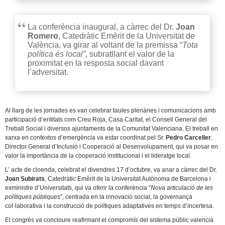
La conferència inaugural, a càrrec del Dr.
Joan
Romero
, Catedràtic Emèrit de la Universitat de
València, va girar al voltant de la premissa “
Tota
política és local”
, subratllant el valor de la
proximitat en la resposta social davant
l’adversitat.
Al llarg de les jornades es van celebrar taules plenàries i comunicacions amb
participació d’entitats com Creu Roja, Casa Caritat, el Consell General del
Treball Social i diversos ajuntaments de la Comunitat Valenciana. El treball en
xarxa en contextos d’emergència va estar coordinat pel Sr.
Pedro Carceller
,
Director General d’Inclusió i Cooperació al Desenvolupament, qui va posar en
valor la importància de la cooperació institucional i el lideratge local.
L’ acte de cloenda, celebrat el divendres 17 d’octubre, va anar a càrrec del Dr.
Joan Subirats
, Catedràtic Emèrit de la Universitat Autònoma de Barcelona i
exministre d’Universitats, qui va oferir la conferència “
Nova articulació de les
polítiques públiques
”, centrada en la innovació social, la governança
col·laborativa i la construcció de polítiques adaptatives en temps d’incertesa.
El congrés va concloure reafirmant el compromís del sistema públic valencià