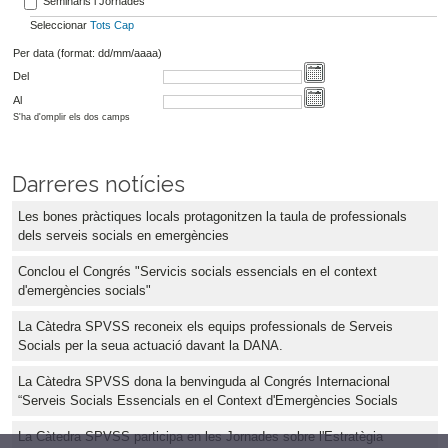
Seminaris i Jornades
Seleccionar
Tots
Cap
Per data (format: dd/mm/aaaa)
Del
Al
S'ha d'omplir els dos camps
Darreres notícies
Les bones pràctiques locals protagonitzen la taula de professionals
dels serveis socials en emergències
Conclou el Congrés "Servicis socials essencials en el context
d'emergències socials"
La Càtedra SPVSS reconeix els equips professionals de Serveis
Socials per la seua actuació davant la DANA.
La Càtedra SPVSS dona la benvinguda al Congrés Internacional
“Serveis Socials Essencials en el Context d'Emergències Socials
La Càtedra SPVSS participa en les Jornades sobre l'Estratègia