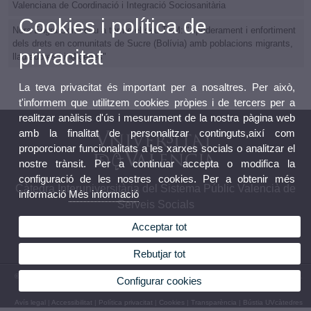
Valenciana de Coordinació i Integració Sociosanitària
Cookies i política de
Nora Engra Soria duu a terme el seu TFM: "Apoderament i enfortiment
dels drets en comunitats de Sucre (Bolívia) amb poblacions migrants,
privacitat
llauradores i indígenes"
La teva privacitat és important per a nosaltres. Per això,
t'informem que utilitzem cookies pròpies i de tercers per a
realitzar anàlisis d'ús i mesurament de la nostra pàgina web
amb la finalitat de personalitzar continguts,així com
proporcionar funcionalitats a les xarxes socials o analitzar el
nostre trànsit. Per a continuar accepta o modifica la
configuració de les nostres cookies. Per a obtenir més
Càtedra Interuniversitària del Sistema Públic Valencià de
informació
Més informació
Serveis Socials
Acceptar tot
Rebutjar tot
© 2026 UV. - Facultat de Ciències Socials. Av. dels Tarongers, 4b. 1r pis. 46071. València.
Configurar cookies
Espanya
Avís legal
|
Accessibilitat
|
Política privacitat
|
Cookies
|
Transparència
|
Bústia UVcàtedres