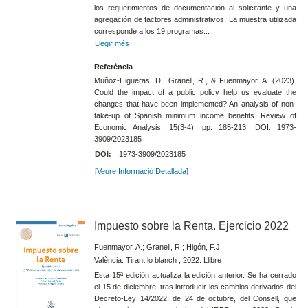
los requerimientos de documentación al solicitante y una
agregación de factores administrativos. La muestra utilizada
corresponde a los 19 programas...
Llegir més
Referència
Muñoz-Higueras, D., Granell, R., & Fuenmayor, A. (2023).
Could the impact of a public policy help us evaluate the
changes that have been implemented? An analysis of non-
take-up of Spanish minimum income benefits. Review of
Economic Analysis, 15(3-4), pp. 185-213. DOI: 1973-
3909/2023185
DOI:
1973-3909/2023185
[Veure Informació Detallada]
Impuesto sobre la Renta. Ejercicio 2022
Fuenmayor, A.; Granell, R.; Higón, F.J.
València: Tirant lo blanch , 2022. Llibre
Esta 15ª edición actualiza la edición anterior. Se ha cerrado
el 15 de diciembre, tras introducir los cambios derivados del
Decreto-Ley 14/2022, de 24 de octubre, del Consell, que