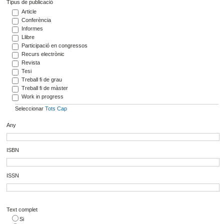
Tipus de publicació
Article
Conferència
Informes
Llibre
Participació en congressos
Recurs electrònic
Revista
Tesi
Treball fi de grau
Treball fi de màster
Work in progress
Seleccionar
Tots
Cap
Any
ISBN
ISSN
Text complet
Si