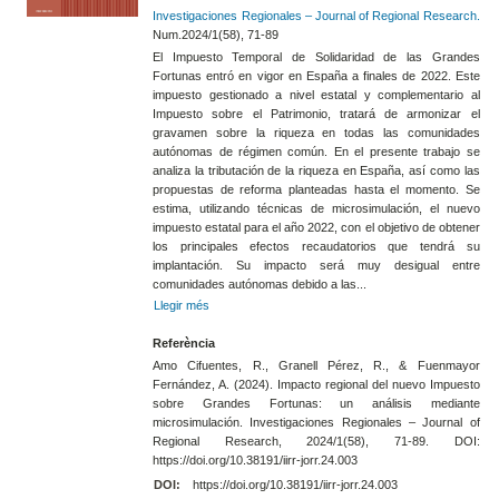
Investigaciones Regionales – Journal of Regional Research.
Num.2024/1(58), 71-89
El Impuesto Temporal de Solidaridad de las Grandes
Fortunas entró en vigor en España a finales de 2022. Este
impuesto gestionado a nivel estatal y complementario al
Impuesto sobre el Patrimonio, tratará de armonizar el
gravamen sobre la riqueza en todas las comunidades
autónomas de régimen común. En el presente trabajo se
analiza la tributación de la riqueza en España, así como las
propuestas de reforma planteadas hasta el momento. Se
estima, utilizando técnicas de microsimulación, el nuevo
impuesto estatal para el año 2022, con el objetivo de obtener
los principales efectos recaudatorios que tendrá su
implantación. Su impacto será muy desigual entre
comunidades autónomas debido a las...
Llegir més
Referència
Amo Cifuentes, R., Granell Pérez, R., & Fuenmayor
Fernández, A. (2024). Impacto regional del nuevo Impuesto
sobre Grandes Fortunas: un análisis mediante
microsimulación. Investigaciones Regionales – Journal of
Regional Research, 2024/1(58), 71-89. DOI:
https://doi.org/10.38191/iirr-jorr.24.003
DOI:
https://doi.org/10.38191/iirr-jorr.24.003