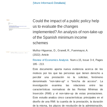
[Veure Informació Detallada]
Could the impact of a public policy help
us to evaluate the changes
implemented? An analysis of non-take-up
of the Spanish minimum income
schemes
Muñoz-Higueras, D., Granell, R., Fuenmayor, A.
(2022). Article
Review of Economics Analysis.
Num.v.15, Issue 3-4, Pages
185 - 213.
Este documento aporta nueva evidencia acerca de los
motivos por los que las personas que tienen derecho a
percibir una prestación no la solicitan, fenómeno
denominado “non-take-up” o “brecha de acceso”. La
investigación examina las relaciones entre las
características normativas de las Rentas Mínimas de
Inserción (RMI) y el non-take-up de estas prestaciones.
Este estudio analiza cinco características principales en el
diseño de una RMI: la cuantía de la prestación, la duración
de la misma, los plazos de resolución de la administración,