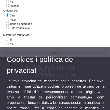
No
Ambdós
Ordenar per
Data
Autor
Tipus de publicació
Data d'adquisició
Mostrar en format cita
Si
No
Cookies i política de
privacitat
La teva privacitat és important per a nosaltres. Per això,
Càtedra de Tributació Autonòmica
t'informem que utilitzem cookies pròpies i de tercers per a
realitzar anàlisis d'ús i mesurament de la nostra pàgina web
amb la finalitat de personalitzar continguts,així com
proporcionar funcionalitats a les xarxes socials o analitzar el
nostre trànsit. Per a continuar accepta o modifica la