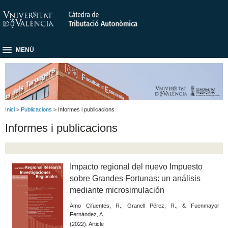
MENÚ
Inici
>
Publicacions
> Informes i publicacions
Informes i publicacions
Impacto regional del nuevo Impuesto
sobre Grandes Fortunas: un análisis
mediante microsimulación
Amo Cifuentes, R., Granell Pérez, R., & Fuenmayor
Fernández, A.
(2022). Article