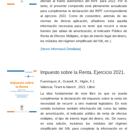
afectan al tramo autonómico del IRPF para 2022. Por lo
tanto, el presente compendio está plenamente actualizado
para cumplimentar la declaración del IRPF correspondiente
al ejercicio 2022. Como de costumbre, además de las
normas de directa aplicación, añadimos toda aquella
información necesaria para no tener que recurrir a otras
fuentes (las tablas de amortización, el Indicador Público de
Renta de Efectos Múltiples, el tipo de interés legal del dinero,
los módulos del régimen simplificado del IVA, etc.).
[Veure Informació Detallada]
Impuesto sobre la Renta. Ejercicio 2021.
Fuenmayor, A.; Granell, R.; Higón, F.J.
Valencia: Tirant lo blanch , 2021. Llibre
La idea fundamental de este libro es que se pueda
cumplimentar la declaración del impuesto sobre la renta sin
necesidad de recurrir a otro material legislativo. En este
sentido incluimos también información útil, como las tablas
de amortización, el indicador público de renta de efectos
múltiples, el tipo de interés legal del dinero, etc. De nuevo,
en esta edición, incluimos los módulos del régimen
simplificado del IVA, para completar la información en el