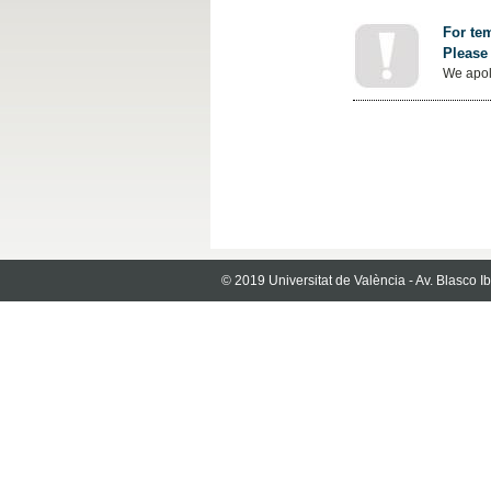
For tem
Please 
We apol
© 2019 Universitat de València - Av. Blasco 