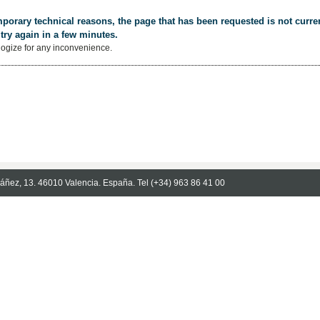
porary technical reasons, the page that has been requested is not curren
try again in a few minutes.
ogize for any inconvenience.
Ibáñez, 13. 46010 Valencia. España. Tel (+34) 963 86 41 00