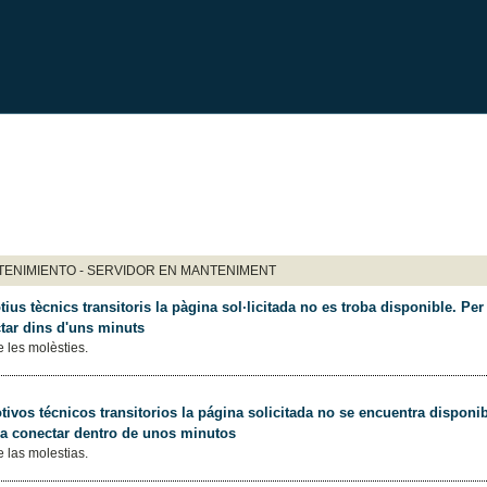
ENIMIENTO - SERVIDOR EN MANTENIMENT
ius tècnics transitoris la pàgina sol·licitada no es troba disponible. Per 
tar dins d'uns minuts
 les molèsties.
ivos técnicos transitorios la página solicitada no se encuentra disponib
 a conectar dentro de unos minutos
 las molestias.