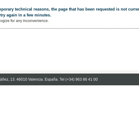
porary technical reasons, the page that has been requested is not curren
try again in a few minutes.
ogize for any inconvenience.
Ibáñez, 13. 46010 Valencia. España. Tel (+34) 963 86 41 00