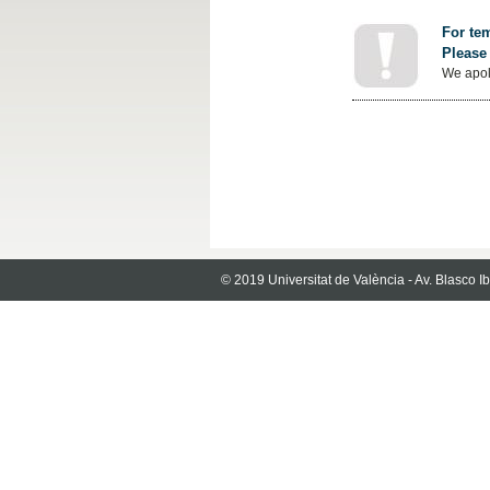
For tem
Please 
We apol
© 2019 Universitat de València - Av. Blasco 