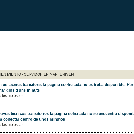
ENIMIENTO - SERVIDOR EN MANTENIMENT
ius tècnics transitoris la pàgina sol·licitada no es troba disponible. Per 
tar dins d'uns minuts
 les molèsties.
ivos técnicos transitorios la página solicitada no se encuentra disponib
 a conectar dentro de unos minutos
 las molestias.