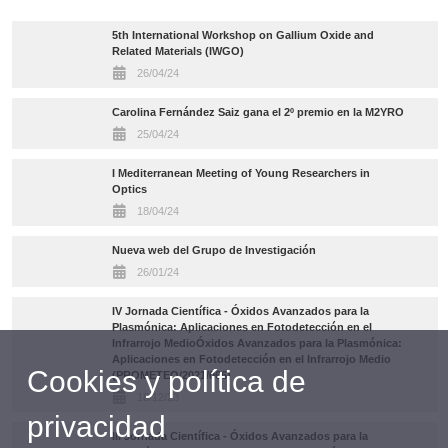
5th International Workshop on Gallium Oxide and
Related Materials (IWGO)
26/04/24
Carolina Fernández Saiz gana el 2º premio en la M2YRO
25/04/24
I Mediterranean Meeting of Young Researchers in
Optics
18/04/24
Nueva web del Grupo de Investigación
26/01/24
IV Jornada Científica - Óxidos Avanzados para la
Plasmónica: Aplicaciones en Fotodetección en el
Infrarrojo MedioÓxidos Avanzados para la Plasmónica:
Aplicaciones en Fotodetección en el Infrarrojo Medio
Cookies y política de
(PROMETEO/2021/066)
18/12/23
privacidad
III Jornada Científica - Óxidos Avanzados para la