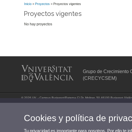
Inicio
>
Proyectos
> Proyectos vigentes
Proyectos vigentes
No hay proyectos
Grupo de Crecimiento C
(CRECYCSEM)
© 2026 UV. - Campus Burjassot/Paterna C/ Dr. Moliner, 50 46100 Burjassot (Valè
Cookies y política de priva
Tu privacidad es importante para nosotros. Por ello te i