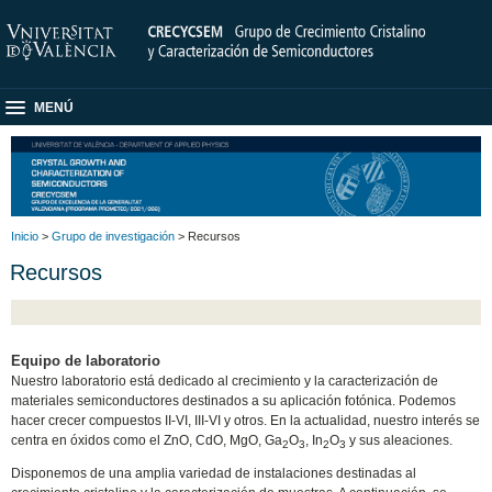
MENÚ
Inicio
>
Grupo de investigación
> Recursos
Recursos
Equipo de laboratorio
Nuestro laboratorio está dedicado al crecimiento y la caracterización de
materiales semiconductores destinados a su aplicación fotónica. Podemos
hacer crecer compuestos II-VI, III-VI y otros. En la actualidad, nuestro interés se
centra en óxidos como el ZnO, CdO, MgO, Ga
O
, In
O
y sus aleaciones.
2
3
2
3
Disponemos de una amplia variedad de instalaciones destinadas al