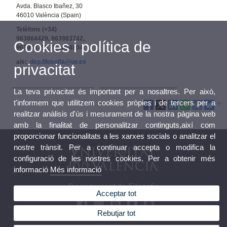
Avda. Blasco Ibañez, 30
46010 València (Spain)
Telèfons (+34)
963864429, 963983742,
Cookies i política de
963983758, 963864804
a/e:
dep.filosofia@uv.es
privacitat
La teva privacitat és important per a nosaltres. Per això,
t'informem que utilitzem cookies pròpies i de tercers per a
realitzar anàlisis d'ús i mesurament de la nostra pàgina web
amb la finalitat de personalitzar continguts,així com
proporcionar funcionalitats a les xarxes socials o analitzar el
nostre trànsit. Per a continuar accepta o modifica la
configuració de les nostres cookies. Per a obtenir més
informació
Més informació
Departament de Filosofia
Acceptar tot
Rebutjar tot