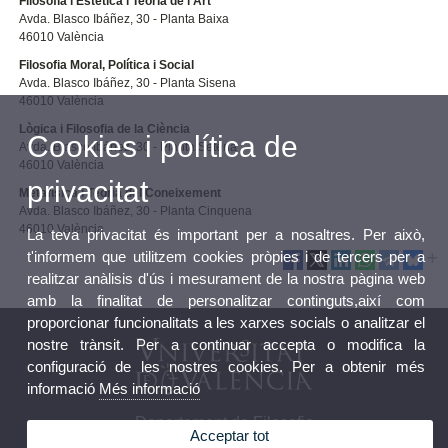
Filosofia i Estètica i Teoria de l'Art
Avda. Blasco Ibáñez, 30 - Planta Baixa
46010 València
Filosofia Moral, Política i Social
Avda. Blasco Ibáñez, 30 - Planta Sisena
46010 València
Lògica i Filosofia de la Ciència
Cookies i política de
Avda. Blasco Ibáñez, 30 - Planta Setena
46010 València
privacitat
Metafísica i Teoria del Coneixement
Avda. Blasco Ibáñez, 30 - Planta Cinquena
46010 València
La teva privacitat és important per a nosaltres. Per això,
t'informem que utilitzem cookies pròpies i de tercers per a
realitzar anàlisis d'ús i mesurament de la nostra pàgina web
amb la finalitat de personalitzar continguts,així com
proporcionar funcionalitats a les xarxes socials o analitzar el
nostre trànsit. Per a continuar accepta o modifica la
configuració de les nostres cookies. Per a obtenir més
informació
Més informació
Departament de Filosofia
Acceptar tot