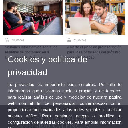
31/05/24
25/04/24
Sesiones informativas sobre los
Abierto el plazo de preinscripción
estudios de doctorado en la
para los Doctorados del próximo
Cookies y política de
Universitat de València
curso 2024-2025
privacidad
Tu privacidad es importante para nosotros. Por ello te
informamos que utilizamos cookies propias y de terceros
para realizar análisis de uso y medición de nuestra página
web con el fin de personalizar contenidos,así como
proporcionar funcionalidades a las redes sociales o analizar
nuestro tráfico. Para continuar acepta o modifica la
configuración de nuestras cookies. Para ampliar información