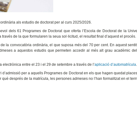
 ordinària als estudis de doctorat per al curs 2025/2026.
sevol dels 61 Programes de Doctorat que oferta l’Escola de Doctorat de la Unive
 través de la que formularen la seua sol·licitud, el resultat final d’aquest el procés.
 de la convocatòria ordinària, el que suposa més del 70 per cent. En aquest sentit,
dmeses a aquestos estudis que permeten accedir al més alt grau acadèmic del
lectrònica entre el 23 i el 29 de setembre a través de l’
aplicació d’automatrícula
rdinari d’admissió per a aquells Programes de Doctorat en els que hagen quedat place
 què després de la matrícula, les persones admeses no l’han formalitzat en el termi