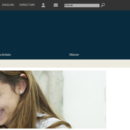
ENGLISH
DIRECTORI
USER
ctivitats
Màster