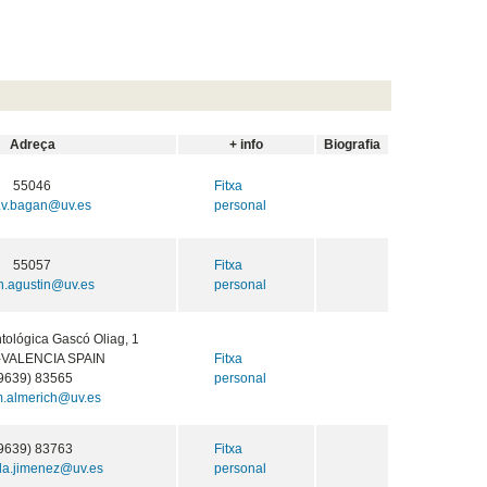
Adreça
+ info
Biografia
55046
Fitxa
.v.bagan@uv.es
personal
55057
Fitxa
n.agustin@uv.es
personal
tológica Gascó Oliag, 1
-VALENCIA SPAIN
Fitxa
9639) 83565
personal
m.almerich@uv.es
9639) 83763
Fitxa
da.jimenez@uv.es
personal