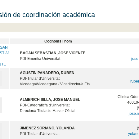
ión de coordinación académica
o
Cognoms i nom
BAGAN SEBASTIAN, JOSE VICENTE
PDI-Emerit/a Universitat
jose
AGUSTIN PANADERO, RUBEN
PDI-Titular d'Universitat
rube
Vicedega/Vicedegana / Vicedirector/a Ets
Clínica Odon
ALMERICH SILLA, JOSE MANUEL
46010
PDI-Catedratic/a d'Universitat
(
Director/a Titulacio Master Oficial
jose.
JIMENEZ SORIANO, YOLANDA
(
PDI-Titular d'Universitat
yolan