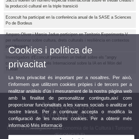
Sacco lideren un número especial internacional sobre el treball creatiu i
la producció cultural en la triple transició
Econcult ha participat en la conferència anual de la SASE a Sciences
Po de Bordeus
Amparo Oliver i Marcia Jadue participen en Territorio Experimenta V
per reflexionar sobre cultura, drets culturals i resiliència en contextos
postdesastre
Cookies i política de
Investigadors d'Econcult presenten un treball sobre els "angry
privacitat
creators" en el II Congrés Internacional sobre la IA en el Món del
Treball
La teva privacitat és important per a nosaltres. Per això,
t'informem que utilitzem cookies pròpies i de tercers per a
realitzar anàlisis d'ús i mesurament de la nostra pàgina web
amb la finalitat de personalitzar continguts,així com
proporcionar funcionalitats a les xarxes socials o analitzar el
nostre trànsit. Per a continuar accepta o modifica la
configuració de les nostres cookies. Per a obtenir més
informació
Més informació
Unitat d'Investigació en Economia de la Cultura i Turisme
(ECONCULT)