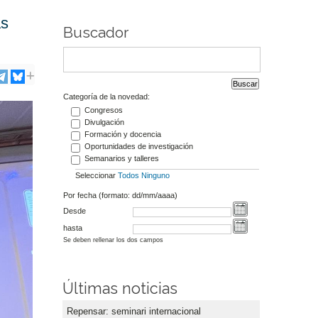
as
Buscador
Categoría de la novedad:
Congresos
Divulgación
Formación y docencia
Oportunidades de investigación
Semanarios y talleres
Seleccionar
Todos
Ninguno
Por fecha (formato: dd/mm/aaaa)
Desde
hasta
Se deben rellenar los dos campos
Últimas noticias
Repensar: seminari internacional