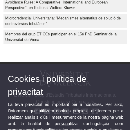
Avoidance Rules: A Comparative, International and European
Perspective”, en l'editorial Wolters Kluwer
Microcredencial Universitaria: “Mecanismes alternatius de solució de
controvèrsies tributàries”
Membres del grup ETICCs participen en el 15é PhD Seminar de la
Universitat de Viena
Cookies i política de
privacitat
ETICCs - Grup d'Estudis Tributaris Internacionals,
Constitucionals i Comparats
La teva privacitat és important per a nosaltres. Per això,
t'informem que utilitzem cookies pròpies i de tercers per a
realitzar anàlisis d'ús i mesurament de la nostra pàgina web
amb la finalitat de personalitzar continguts,així com
Contacte
proporcionar funcionalitats a les xarxes socials o analitzar el
Projectes nacionals