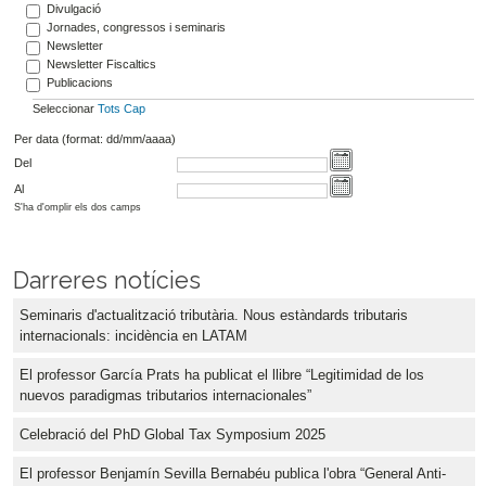
Divulgació
Jornades, congressos i seminaris
Newsletter
Newsletter Fiscaltics
Publicacions
Seleccionar
Tots
Cap
Per data (format: dd/mm/aaaa)
Del
Al
S'ha d'omplir els dos camps
Darreres notícies
Seminaris d'actualització tributària. Nous estàndards tributaris
internacionals: incidència en LATAM
El professor García Prats ha publicat el llibre “Legitimidad de los
nuevos paradigmas tributarios internacionales”
Celebració del PhD Global Tax Symposium 2025
El professor Benjamín Sevilla Bernabéu publica l'obra “General Anti-