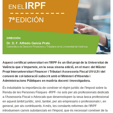
Aquest certificat universitari en l'IRPF és un títol propi de la Universitat de
València que s'imparteix, en la seua sisena edició, en el marc del Màster
Propi Interuniversitari Financer i Tributari Assessoria Fiscal UV-UJI i del
conveni de col·laboració subscrit amb el Ministeri d'Hisenda i
Administracions Públiques en matèria docent i investigadora.
És indubtable la importància de conéixer el règim jurídic de l'Impost sobre la
Renda de les Persones Físiques -IRPF- no sols per als professionals dedicats
a l'Assessoria Fiscal o Advocats que desenvolupen la seua tasca professional
en aquest àmbit jurídic, sinó, també, per als empresaris o professionals i, en
general, per als contribuents. A més, les constants reformes de l'IRPF
introdueixen canvis substancials en l'Impost, que és necessari conéixer de la