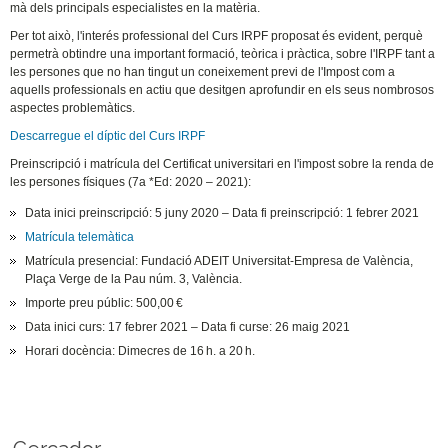
mà dels principals especialistes en la matèria.
Per tot això, l'interés professional del Curs IRPF proposat és evident, perquè
permetrà obtindre una important formació, teòrica i pràctica, sobre l'IRPF tant a
les persones que no han tingut un coneixement previ de l'Impost com a
aquells professionals en actiu que desitgen aprofundir en els seus nombrosos
aspectes problemàtics.
Descarregue el díptic del Curs IRPF
Preinscripció i matrícula del Certificat universitari en l'impost sobre la renda de
les persones físiques (7a *Ed: 2020 – 2021):
Data inici preinscripció: 5 juny 2020 – Data fi preinscripció: 1 febrer 2021
Matrícula telemàtica
Matrícula presencial: Fundació ADEIT Universitat-Empresa de València,
Plaça Verge de la Pau núm. 3, València.
Importe preu públic: 500,00 €
Data inici curs: 17 febrer 2021 – Data fi curse: 26 maig 2021
Horari docència: Dimecres de 16 h. a 20 h.