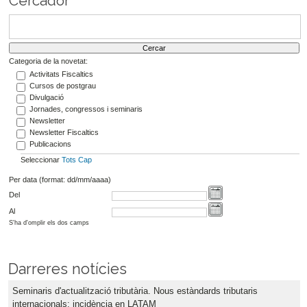
Cercador
Categoria de la novetat:
Activitats Fiscaltics
Cursos de postgrau
Divulgació
Jornades, congressos i seminaris
Newsletter
Newsletter Fiscaltics
Publicacions
Seleccionar
Tots
Cap
Per data (format: dd/mm/aaaa)
Del
Al
S'ha d'omplir els dos camps
Darreres notícies
Seminaris d'actualització tributària. Nous estàndards tributaris
internacionals: incidència en LATAM