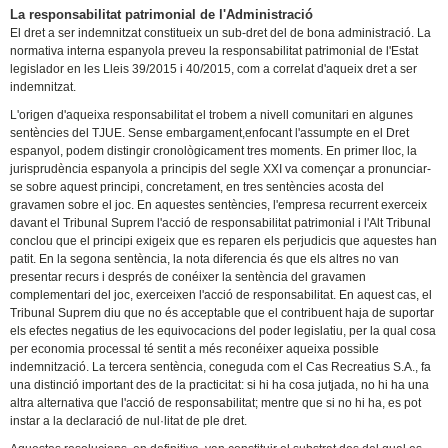
La responsabilitat patrimonial de l'Administració
El dret a ser indemnitzat constitueix un sub-dret del de bona administració. La
normativa interna espanyola preveu la responsabilitat patrimonial de l'Estat
legislador en les Lleis 39/2015 i 40/2015, com a correlat d'aqueix dret a ser
indemnitzat.
L'origen d'aqueixa responsabilitat el trobem a nivell comunitari en algunes
sentències del TJUE. Sense embargament,enfocant l'assumpte en el Dret
espanyol, podem distingir cronològicament tres moments. En primer lloc, la
jurisprudència espanyola a principis del segle XXI va començar a pronunciar-
se sobre aquest principi, concretament, en tres sentències acosta del
gravamen sobre el joc. En aquestes sentències, l'empresa recurrent exerceix
davant el Tribunal Suprem l'acció de responsabilitat patrimonial i l'Alt Tribunal
conclou que el principi exigeix que es reparen els perjudicis que aquestes han
patit. En la segona sentència, la nota diferencia és que els altres no van
presentar recurs i després de conéixer la sentència del gravamen
complementari del joc, exerceixen l'acció de responsabilitat. En aquest cas, el
Tribunal Suprem diu que no és acceptable que el contribuent haja de suportar
els efectes negatius de les equivocacions del poder legislatiu, per la qual cosa
per economia processal té sentit a més reconéixer aqueixa possible
indemnització. La tercera sentència, coneguda com el Cas Recreatius S.A., fa
una distinció important des de la practicitat: si hi ha cosa jutjada, no hi ha una
altra alternativa que l'acció de responsabilitat; mentre que si no hi ha, es pot
instar a la declaració de nul·litat de ple dret.