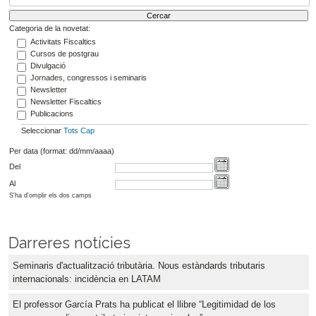
Categoria de la novetat:
Activitats Fiscaltics
Cursos de postgrau
Divulgació
Jornades, congressos i seminaris
Newsletter
Newsletter Fiscaltics
Publicacions
Seleccionar
Tots
Cap
Per data (format: dd/mm/aaaa)
Del
Al
S'ha d'omplir els dos camps
Darreres notícies
Seminaris d'actualització tributària. Nous estàndards tributaris
internacionals: incidència en LATAM
El professor García Prats ha publicat el llibre “Legitimidad de los