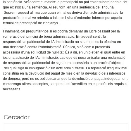
la sentència. Ací ocorre el mateix: la prescripció no pot estar subordinada al fet
que existisca una sentència. Al seu torn, en una sentència del Tribunal
Suprem, aquest afirma que quan el mal es deriva d'un acte administratiu, la
producció del mal ve referida a tal acte i s'ha d'entendre interromput aqueix
termini de prescripció de cinc anys.
Finalment, cal preguntar-nos si es podria demanar un lucre cessant per la
vulneració del principi de bona administració. En aquest sentit, la
responsabilitat patrimonial de l'Administració no solament es fa efectiva en
una declaració contra l'Administració Pública, sinó com a pretensió
accessòria d'una sol·licitud de nul·litat. És a dir, en un plet en el qual entre en
joc una actuació de l'Administració, cap que es puga articular una reclamació
de responsabilitat patrimonial de signatura accessòria a un procés l'objecte
del qual siga la impugnació d'un acte administratiu. La reparació d'aqueix mal
consistiria en la devolució del pagat de més o en la devolució dels interessos
de demora, però no es pot descartar que la devolució del pagat indegudament
comprenga altres conceptes, sempre que s'acrediten en el procés els requisits
necessaris.
Cercador