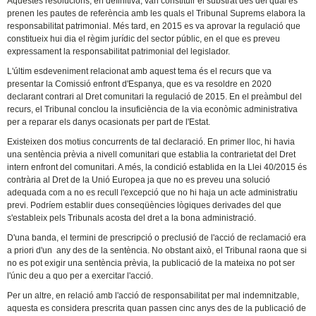
Aquestes resolucions, en definitiva, van constituir el substrat des del qual es
prenen les pautes de referència amb les quals el Tribunal Suprems elabora la
responsabilitat patrimonial. Més tard, en 2015 es va aprovar la regulació que
constitueix hui dia el règim jurídic del sector públic, en el que es preveu
expressament la responsabilitat patrimonial del legislador.
L'últim esdeveniment relacionat amb aquest tema és el recurs que va
presentar la Comissió enfront d'Espanya, que es va resoldre en 2020
declarant contrari al Dret comunitari la regulació de 2015. En el preàmbul del
recurs, el Tribunal conclou la insuficiència de la via econòmic administrativa
per a reparar els danys ocasionats per part de l'Estat.
Existeixen dos motius concurrents de tal declaració. En primer lloc, hi havia
una sentència prèvia a nivell comunitari que establia la contrarietat del Dret
intern enfront del comunitari. A més, la condició establida en la Llei 40/2015 és
contrària al Dret de la Unió Europea ja que no es preveu una solució
adequada com a no es recull l'excepció que no hi haja un acte administratiu
previ. Podríem establir dues conseqüències lògiques derivades del que
s'estableix pels Tribunals acosta del dret a la bona administració.
D'una banda, el termini de prescripció o preclusió de l'acció de reclamació era
a priori d'un any des de la sentència. No obstant això, el Tribunal raona que si
no es pot exigir una sentència prèvia, la publicació de la mateixa no pot ser
l'únic deu a quo per a exercitar l'acció.
Per un altre, en relació amb l'acció de responsabilitat per mal indemnitzable,
aquesta es considera prescrita quan passen cinc anys des de la publicació de