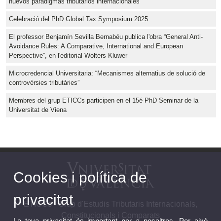
nuevos paradigmas tributarios internacionales”
Celebració del PhD Global Tax Symposium 2025
El professor Benjamín Sevilla Bernabéu publica l'obra “General Anti-
Avoidance Rules: A Comparative, International and European
Perspective”, en l'editorial Wolters Kluwer
Microcredencial Universitaria: “Mecanismes alternatius de solució de
controvèrsies tributàries”
Membres del grup ETICCs participen en el 15é PhD Seminar de la
Universitat de Viena
Cookies i política de
privacitat
ETICCs - Grup d'Estudis Tributaris Internacionals,
Constitucionals i Comparats
La teva privacitat és important per a nosaltres. Per això,