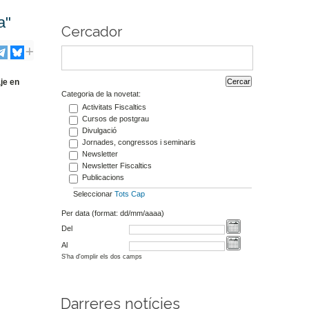
a"
Cercador
aje en
Categoria de la novetat:
Activitats Fiscaltics
Cursos de postgrau
Divulgació
Jornades, congressos i seminaris
Newsletter
Newsletter Fiscaltics
Publicacions
Seleccionar
Tots
Cap
Per data (format: dd/mm/aaaa)
Del
Al
S'ha d'omplir els dos camps
Darreres notícies