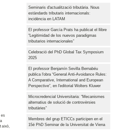
Seminaris d'actualització tributària. Nous
estàndards tributaris internacionals:
incidència en LATAM
El professor García Prats ha publicat el llibre
“Legitimidad de los nuevos paradigmas
tributarios internacionales”
Celebració del PhD Global Tax Symposium
2025
El professor Benjamín Sevilla Bernabéu
publica l'obra “General Anti-Avoidance Rules:
A Comparative, International and European
Perspective”, en l'editorial Wolters Kluwer
Microcredencial Universitaria: “Mecanismes
alternatius de solució de controvèrsies
tributàries”
 es
Membres del grup ETICCs participen en el
 a
15é PhD Seminar de la Universitat de Viena
t això,