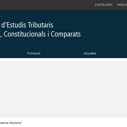
CASTELLANO
ENGLI
Formació
Actualitat
teria tributaria"