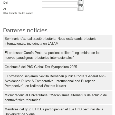
Del
Al
S'ha d'omplir els dos camps
Darreres notícies
Seminaris d'actualització tributària. Nous estàndards tributaris
internacionals: incidència en LATAM
El professor García Prats ha publicat el llibre “Legitimidad de los
nuevos paradigmas tributarios internacionales”
Celebració del PhD Global Tax Symposium 2025
El professor Benjamín Sevilla Bernabéu publica l'obra “General Anti-
Avoidance Rules: A Comparative, International and European
Perspective”, en l'editorial Wolters Kluwer
Microcredencial Universitaria: “Mecanismes alternatius de solució de
controvèrsies tributàries”
Membres del grup ETICCs participen en el 15é PhD Seminar de la
Universitat de Viena