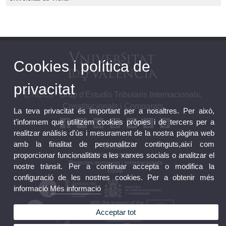
Cookies i política de
privacitat
ETICCs - Grup d'Estudis Tributaris Internacionals,
Constitucionals i Comparats
La teva privacitat és important per a nosaltres. Per això,
t'informem que utilitzem cookies pròpies i de tercers per a
realitzar anàlisis d'ús i mesurament de la nostra pàgina web
amb la finalitat de personalitzar continguts,així com
Contacte
proporcionar funcionalitats a les xarxes socials o analitzar el
Projectes nacionals
Projectes europeus i internacionals
nostre trànsit. Per a continuar accepta o modifica la
Equip
configuració de les nostres cookies. Per a obtenir més
informació
Més informació
Acceptar tot