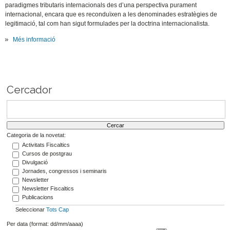
paradigmes tributaris internacionals des d’una perspectiva purament
internacional, encara que es reconduïxen a les denominades estratègies de
legitimació, tal com han sigut formulades per la doctrina internacionalista.
Més informació
Cercador
Categoria de la novetat:
Activitats Fiscaltics
Cursos de postgrau
Divulgació
Jornades, congressos i seminaris
Newsletter
Newsletter Fiscaltics
Publicacions
Seleccionar
Tots
Cap
Per data (format: dd/mm/aaaa)