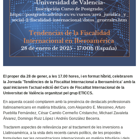
El proper dia 28 de gener, a les 17.00 hores, i en format híbrid, celebrarem
la Jornada 'Tendències de la Fiscalitat Internacional a Iberoamèrica' amb la
qual iniciarem l'actual edició del Curs de Fiscalitat Internacional de la
Universitat de València organitzat pel grup ETICCS.
En aquesta ocasió comptarem amb la presència de destacats professionals
llatinoamericans en matèria tributària, com Alejandro E. Messineo, Arturo
Pueblita Fernández, César Camilo Cermeño Cristancho, Michael Zavaleta
Álvarez, Domingo Ruiz López i Andrés González Becerra.
Tractarem aspectes de rellevància per al tractament de les inversions a
Llatinoamèrica, a la vista dels recents canvis polítics, de les propostes
formulades per les organitzacions internacionals en matèria tributària i dels