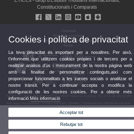
ETICCs - Grup d'Estudis Tributaris Internacionals,
Constitucionals i Comparats
Contacte
Projectes nacionals
Cookies i política de privacitat
Projectes europeus i internacionals
Equip
La teva privacitat és important per a nosaltres. Per això,
t'informem que utilitzem cookies pròpies i de tercers per a
realitzar anàlisis d'ús i mesurament de la nostra pàgina web
amb la finalitat de personalitzar continguts,així com
proporcionar funcionalitats a les xarxes socials o analitzar el
nostre trànsit. Per a continuar accepta o modifica la
configuració de les nostres cookies. Per a obtenir més
© 2026 UV. - Avda. dels Tarongers s/n, 46022 València. Espanya. Tel. (+34) 96 162 52 95
informació
Més informació
Avís legal
|
Accessibilitat
|
Política privacitat
|
Cookies
|
Transparència
|
Bústia de contacte
Acceptar tot
Rebutjar tot