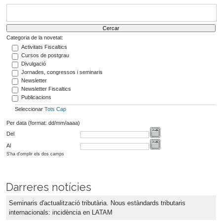
Categoria de la novetat:
Activitats Fiscaltics
Cursos de postgrau
Divulgació
Jornades, congressos i seminaris
Newsletter
Newsletter Fiscaltics
Publicacions
Seleccionar
Tots
Cap
Per data (format: dd/mm/aaaa)
Del
Al
S'ha d'omplir els dos camps
Darreres notícies
Seminaris d'actualització tributària. Nous estàndards tributaris
internacionals: incidència en LATAM