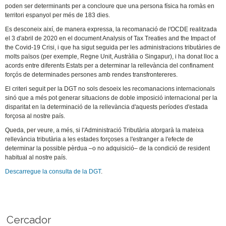
poden ser determinants per a concloure que una persona física ha romàs en
territori espanyol per més de 183 dies.
Es desconeix així, de manera expressa, la recomanació de l'OCDE realitzada
el 3 d'abril de 2020 en el document Analysis of Tax Treaties and the Impact of
the Covid-19 Crisi, i que ha sigut seguida per les administracions tributàries de
molts països (per exemple, Regne Unit, Austràlia o Singapur), i ha donat lloc a
acords entre diferents Estats per a determinar la rellevància del confinament
forçós de determinades persones amb rendes transfrontereres.
El criteri seguit per la DGT no sols desoeix les recomanacions internacionals
sinó que a més pot generar situacions de doble imposició internacional per la
disparitat en la determinació de la rellevància d'aquests períodes d'estada
forçosa al nostre país.
Queda, per veure, a més, si l'Administració Tributària atorgarà la mateixa
rellevància tributària a les estades forçoses a l'estranger a l'efecte de
determinar la possible pèrdua –o no adquisició– de la condició de resident
habitual al nostre país.
Descarregue la consulta de la DGT
.
Cercador