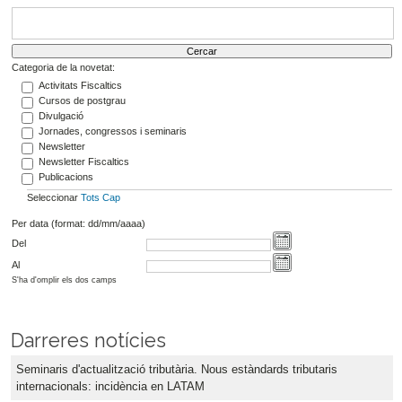
Categoria de la novetat:
Activitats Fiscaltics
Cursos de postgrau
Divulgació
Jornades, congressos i seminaris
Newsletter
Newsletter Fiscaltics
Publicacions
Seleccionar
Tots
Cap
Per data (format: dd/mm/aaaa)
Del
Al
S'ha d'omplir els dos camps
Darreres notícies
Seminaris d'actualització tributària. Nous estàndards tributaris
internacionals: incidència en LATAM