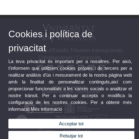
Cookies i política de
privacitat
ETICCs - Grup d'Estudis Tributaris Internacionals,
Constitucionals i Comparats
La teva privacitat és important per a nosaltres. Per això,
t'informem que utilitzem cookies pròpies i de tercers per a
realitzar anàlisis d'ús i mesurament de la nostra pàgina web
amb la finalitat de personalitzar continguts,així com
Contacte
Projectes nacionals
proporcionar funcionalitats a les xarxes socials o analitzar el
Projectes europeus i internacionals
nostre trànsit. Per a continuar accepta o modifica la
Equip
configuració de les nostres cookies. Per a obtenir més
informació
Més informació
Acceptar tot
Rebutjar tot