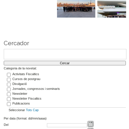
Cercador
Categoria de la novetat:
Activitats Fiscaltics
Cursos de postgrau
Divulgació
Jornades, congressos i seminaris
Newsletter
Newsletter Fiscaltics
Publicacions
Seleccionar
Tots
Cap
Per data (format: dd/mm/aaaa)
Del