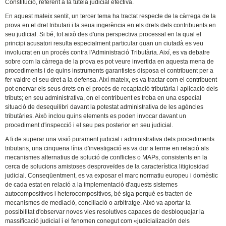
Constitució, referent a la tutela judicial efectiva.
En aquest mateix sentit, un tercer tema ha tractat respecte de la càrrega de la
prova en el dret tributari i la seua ingerència en els drets dels contribuents en
seu judicial. Si bé, tot això des d'una perspectiva processal en la qual el
principi acusatori resulta especialment particular quan un ciutadà es veu
involucrat en un procés contra l'Administració Tributària. Així, es va debatre
sobre com la càrrega de la prova es pot veure invertida en aquesta mena de
procediments i de quins instruments garantistes disposa el contribuent per a
fer valdre el seu dret a la defensa. Així mateix, es va tractar com el contribuent
pot enervar els seus drets en el procés de recaptació tributària i aplicació dels
tributs; en seu administrativa, on el contribuent es troba en una especial
situació de desequilibri davant la potestat administrativa de les agències
tributàries. Això inclou quins elements es poden invocar davant un
procediment d'inspecció i el seu pes posterior en seu judicial.
A fi de superar una visió purament judicial i administrativa dels procediments
tributaris, una cinquena línia d'investigació es va dur a terme en relació als
mecanismes alternatius de solució de conflictes o MAPs, consistents en la
cerca de solucions amistoses desproveïdes de la característica litigiosidad
judicial. Conseqüentment, es va exposar el marc normatiu europeu i domèstic
de cada estat en relació a la implementació d'aquests sistemes
autocompositivos i heterocompositivos, bé siga perquè es tracten de
mecanismes de mediació, conciliació o arbitratge. Això va aportar la
possibilitat d'observar noves vies resolutives capaces de desbloquejar la
massificació judicial i el fenomen conegut com «judicialización dels