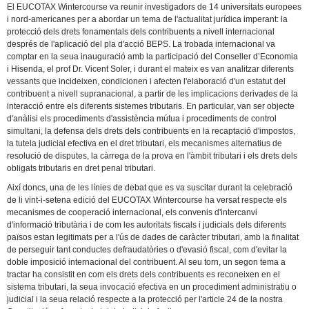
El EUCOTAX Wintercourse va reunir investigadors de 14 universitats europees
i nord-americanes per a abordar un tema de l'actualitat jurídica imperant: la
protecció dels drets fonamentals dels contribuents a nivell internacional
després de l'aplicació del pla d'acció BEPS. La trobada internacional va
comptar en la seua inauguració amb la participació del Conseller d’Economia
i Hisenda, el prof Dr. Vicent Soler, i durant el mateix es van analitzar diferents
vessants que incideixen, condicionen i afecten l'elaboració d'un estatut del
contribuent a nivell supranacional, a partir de les implicacions derivades de la
interacció entre els diferents sistemes tributaris. En particular, van ser objecte
d'anàlisi els procediments d'assistència mútua i procediments de control
simultani, la defensa dels drets dels contribuents en la recaptació d'impostos,
la tutela judicial efectiva en el dret tributari, els mecanismes alternatius de
resolució de disputes, la càrrega de la prova en l'àmbit tributari i els drets dels
obligats tributaris en dret penal tributari.
Així doncs, una de les línies de debat que es va suscitar durant la celebració
de li vint-i-setena edició del EUCOTAX Wintercourse ha versat respecte els
mecanismes de cooperació internacional, els convenis d'intercanvi
d'informació tributària i de com les autoritats fiscals i judicials dels diferents
països estan legitimats per a l'ús de dades de caràcter tributari, amb la finalitat
de perseguir tant conductes defraudatòries o d'evasió fiscal, com d'evitar la
doble imposició internacional del contribuent. Al seu torn, un segon tema a
tractar ha consistit en com els drets dels contribuents es reconeixen en el
sistema tributari, la seua invocació efectiva en un procediment administratiu o
judicial i la seua relació respecte a la protecció per l'article 24 de la nostra