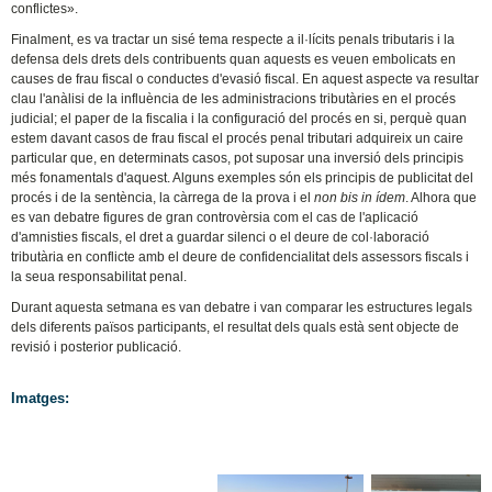
conflictes».
Finalment, es va tractar un sisé tema respecte a il·lícits penals tributaris i la
defensa dels drets dels contribuents quan aquests es veuen embolicats en
causes de frau fiscal o conductes d'evasió fiscal. En aquest aspecte va resultar
clau l'anàlisi de la influència de les administracions tributàries en el procés
judicial; el paper de la fiscalia i la configuració del procés en si, perquè quan
estem davant casos de frau fiscal el procés penal tributari adquireix un caire
particular que, en determinats casos, pot suposar una inversió dels principis
més fonamentals d'aquest. Alguns exemples són els principis de publicitat del
procés i de la sentència, la càrrega de la prova i el
non bis in ídem
. Alhora que
es van debatre figures de gran controvèrsia com el cas de l'aplicació
d'amnisties fiscals, el dret a guardar silenci o el deure de col·laboració
tributària en conflicte amb el deure de confidencialitat dels assessors fiscals i
la seua responsabilitat penal.
Durant aquesta setmana es van debatre i van comparar les estructures legals
dels diferents països participants, el resultat dels quals està sent objecte de
revisió i posterior publicació.
Imatges: