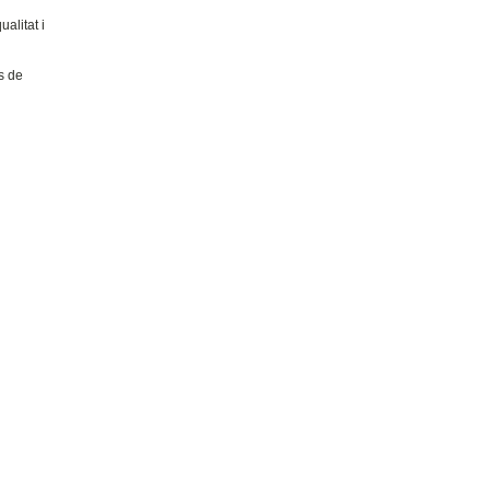
alitat i
s de