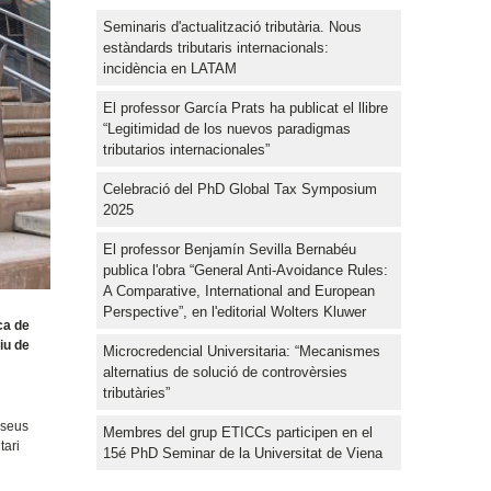
Seminaris d'actualització tributària. Nous
estàndards tributaris internacionals:
incidència en LATAM
El professor García Prats ha publicat el llibre
“Legitimidad de los nuevos paradigmas
tributarios internacionales”
Celebració del PhD Global Tax Symposium
2025
El professor Benjamín Sevilla Bernabéu
publica l'obra “General Anti-Avoidance Rules:
A Comparative, International and European
Perspective”, en l'editorial Wolters Kluwer
ca de
iu de
Microcredencial Universitaria: “Mecanismes
alternatius de solució de controvèrsies
tributàries”
 seus
Membres del grup ETICCs participen en el
tari
15é PhD Seminar de la Universitat de Viena