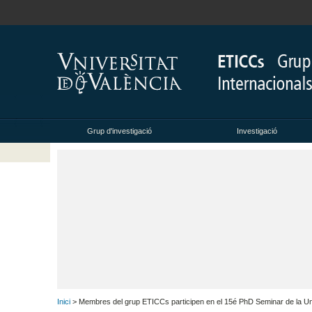
Grup d'investigació
Investigació
Inici
> Membres del grup ETICCs participen en el 15é PhD Seminar de la Uni