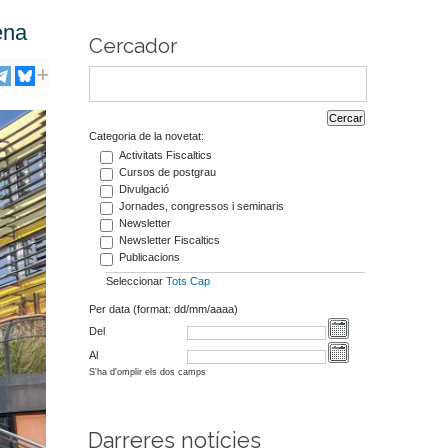
ena
Cercador
Categoria de la novetat:
Activitats Fiscaltics
Cursos de postgrau
Divulgació
Jornades, congressos i seminaris
Newsletter
Newsletter Fiscaltics
Publicacions
Seleccionar
Tots
Cap
Per data (format: dd/mm/aaaa)
Del
Al
S'ha d'omplir els dos camps
Darreres notícies