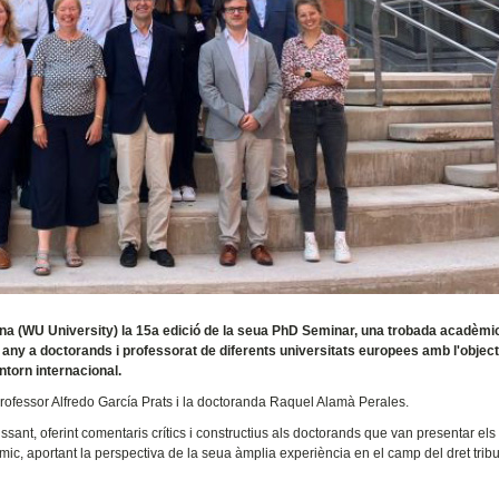
Viena (WU University) la 15a edició de la seua PhD Seminar, una trobada acadèmi
a any a doctorands i professorat de diferents universitats europees amb l'object
ntorn internacional.
professor Alfredo García Prats i la doctoranda Raquel Alamà Perales.
ssant, oferint comentaris crítics i constructius als doctorands que van presentar els
èmic, aportant la perspectiva de la seua àmplia experiència en el camp del dret tribu