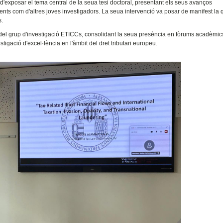
 d'exposar el tema central de la seua tesi doctoral, presentant els seus avanços
ents com d'altres joves investigadors. La seua intervenció va posar de manifest la qu
s.
l del grup d'investigació ETICCs, consolidant la seua presència en fòrums acadèmic
stigació d'excel·lència en l'àmbit del dret tributari europeu.