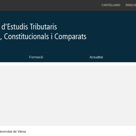
CASTELLANO
ENGLI
Formació
Actualitat
versitat de Viena