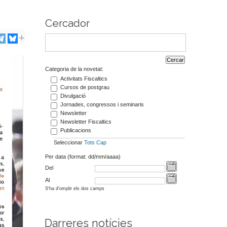
Cercador
Categoria de la novetat:
Activitats Fiscaltics
Cursos de postgrau
Divulgació
Jornades, congressos i seminaris
Newsletter
Newsletter Fiscaltics
Publicacions
Seleccionar
Tots
Cap
Per data (format: dd/mm/aaaa)
Del
Al
S'ha d'omplir els dos camps
Darreres notícies