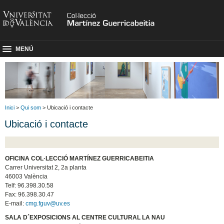
MENÚ
Inici
>
Qui som
> Ubicació i contacte
Ubicació i contacte
OFICINA COL·LECCIÓ MARTÍNEZ
GUERRICABEITIA
Carrer Universitat 2, 2a planta
46003 València
Telf: 96.398.30.58
Fax: 96.398.30.47
E-mail:
cmg.fguv@uv.es
SALA D´EXPOSICIONS AL CENTRE CULTURAL LA NAU