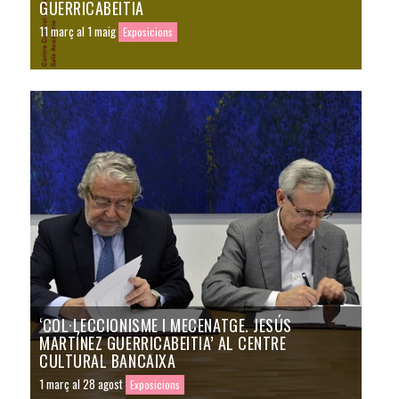
GUERRICABEITIA
11 març al 1 maig
Exposicions
‘COL·LECCIONISME I MECENATGE. JESÚS
MARTÍNEZ GUERRICABEITIA’ AL CENTRE
CULTURAL BANCAIXA
1 març al 28 agost
Exposicions