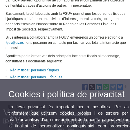
La FGUV ofereix l’oportunitat de col·laborar en el compliment dels objectius
de l’entitat a través d’accions de patrocini i mecenatge.
Bàsicament, la col·laboració amb la FGUV permet que les persones físiques
i jurídiques col·laboren en activitats d’interès general i a més, obtinguen
beneficis fiscals en l’Impost sobre la Renda de les Persones Físiques i
Impost de Societats, respectivament.
Si us interessa col·laborar amb la FGUV, envieu-nos un correu electrònic a
fguv@uv.es
i ens posarem en contacte per facilitar-vos tota la informació que
necessiteu.
Aprofitem per informar-vos dels principals incentius fiscals al mecenatge,
consultant els documents següents:
Règim fiscal: persones físiques
Règim fiscal: persones jurídiques
Cookies i política de privacitat
La teva privacitat és important per a nosaltres. Per aix
t'informem que utilitzem cookies pròpies i de tercers per
realitzar anàlisis d'ús i mesurament de la nostra pàgina web a
la finalitat de personalitzar continguts,així com proporcion