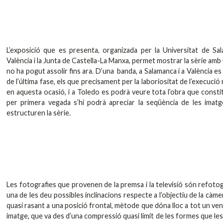
L’exposició que es presenta, organizada per la Universitat de Sal
València i la Junta de Castella-La Manxa, permet mostrar la sèrie amb
no ha pogut assolir fins ara. D‘una banda, a Salamanca i a València e
de l’última fase, els que precisament per la laboriositat de l’execució 
en aquesta ocasió, i a Toledo es podrà veure tota l’obra que constitu
per primera vegada s’hi podrà apreciar la seqüència de les imat
estructuren la sèrie.
Les fotografies que provenen de la premsa i la televisió són refoto
una de les deu possibles inclinacions respecte a l’objectiu de la càme
quasi rasant a una posició frontal, mètode que dóna lloc a tot un ven
imatge, que va des d’una compressió quasi límit de les formes que les