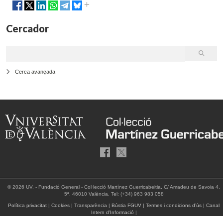
Cercador
Cerca avançada
© 2026 UV. - Fundació General - Col·lecció Martínez Guerricabeitia, C/ Amadeu de Savoia 4,
5ª, 46010 València. Tel: (+34) 963 983 058
Política privacitat
|
Cookies
|
Transparència
|
Bústia FGUV
|
Termes i condicions d’ús
|
Canal
Intern d'Informació
|