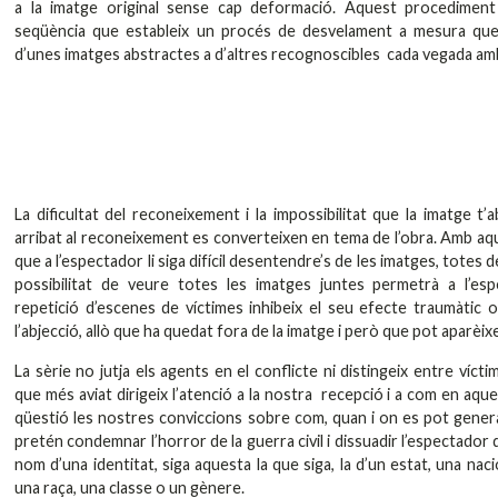
a la imatge original sense cap deformació. Aquest procediment
seqüència que estableix un procés de desvelament a mesura que
d’unes imatges abstractes a d’altres recognoscibles cada vegada am
La dificultat del reconeixement i la impossibilitat que la imatge 
arribat al reconeixement es converteixen en tema de l’obra. Amb aq
que a l’espectador li siga difícil desentendre’s de les imatges, totes d
possibilitat de veure totes les imatges juntes permetrà a l’es
repetició d’escenes de víctimes inhibeix el seu efecte traumàtic o 
l’abjecció, allò que ha quedat fora de la imatge i però que pot aparèix
La sèrie no jutja els agents en el conflicte ni distingeix entre víctime
que més aviat dirigeix l’atenció a la nostra recepció i a com en aq
qüestió les nostres conviccions sobre com, quan i on es pot generar v
pretén condemnar l’horror de la guerra civil i dissuadir l’espectador d
nom d’una identitat, siga aquesta la que siga, la d’un estat, una nació
una raça, una classe o un gènere.