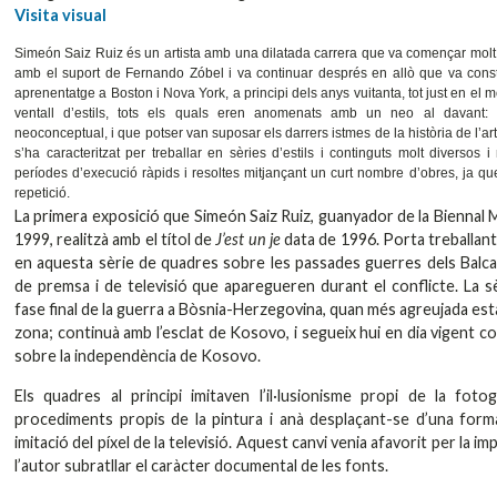
Visita visual
Simeón Saiz Ruiz és un artista amb una dilatada carrera que va començar molt
amb el suport de Fernando Zóbel i va continuar després en allò que va const
aprenentatge a Boston i Nova York, a principi dels anys vuitanta, tot just en el
ventall d’estils, tots els quals eren anomenats amb un neo al davant:
neoconceptual, i que potser van suposar els darrers istmes de la història de l’a
s’ha caracteritzat per treballar en sèries d’estils i continguts molt diverso
períodes d’execució ràpids i resoltes mitjançant un curt nombre d’obres, ja que
repetició.
La primera exposició que Simeón Saiz Ruiz, guanyador de la Biennal 
1999, realitzà amb el títol de
J’est un je
data de 1996. Porta treballan
en aquesta sèrie de quadres sobre les passades guerres dels Balca
de premsa i de televisió que aparegueren durant el conflicte. La s
fase final de la guerra a Bòsnia-Herzegovina, quan més agreujada esta
zona; continuà amb l’esclat de Kosovo, i segueix hui en dia vigent 
sobre la independència de Kosovo.
Els quadres al principi imitaven l’il·lusionisme propi de la foto
procediments propis de la pintura i anà desplaçant-se d’una forma 
imitació del píxel de la televisió. Aquest canvi venia afavorit per la i
l’autor subratllar el caràcter documental de les fonts.