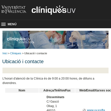
MENÚ
Inici
>
Clíniques
> Ubicació i contacte
Ubicació i contacte
L'horari d'atenció de la Clínica és de 9:00 a 20:00 hores, de dilluns a
divendres.
Nom
Adreça/Telèfon/Fax
Web/Email/Xarxes soc
Disseminats
C/ Gascó
Oliag, 1
www.uv.es/fla
46010