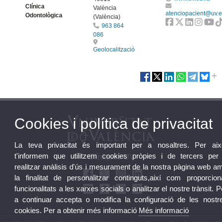
Clínica
València
atenciopacient@uv.
Odontològica
(València)
963 864
086
Geolocalització
Cookies i política de privacitat
La teva privacitat és important per a nosaltres. Per aix
t'informem que utilitzem cookies pròpies i de tercers per
Clíniques UV
realitzar anàlisis d'ús i mesurament de la nostra pàgina web a
la finalitat de personalitzar continguts,així com proporcion
funcionalitats a les xarxes socials o analitzar el nostre trànsit. P
a continuar accepta o modifica la configuració de les nostr
cookies. Per a obtenir més informació
Més informació