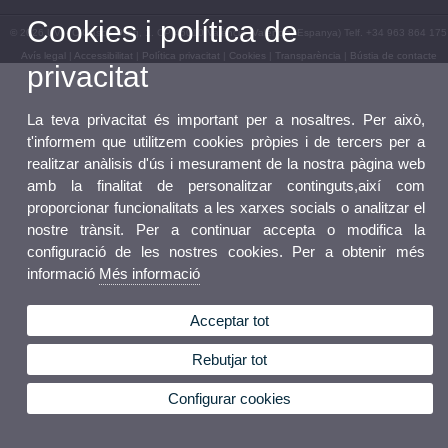
Cookies i política de
© 2026 UV. - C/Gascó Oliag, 1. CP 46010 València (València, Espanya) Telf. +34 963 864 175
Avís legal
|
Accessibilitat
|
Política privacitat
|
Cookies
|
Transparència
|
Bústia de contacte
privacitat
La teva privacitat és important per a nosaltres. Per això,
t'informem que utilitzem cookies pròpies i de tercers per a
realitzar anàlisis d'ús i mesurament de la nostra pàgina web
amb la finalitat de personalitzar continguts,així com
proporcionar funcionalitats a les xarxes socials o analitzar el
nostre trànsit. Per a continuar accepta o modifica la
configuració de les nostres cookies. Per a obtenir més
informació
Més informació
Acceptar tot
Rebutjar tot
Configurar cookies