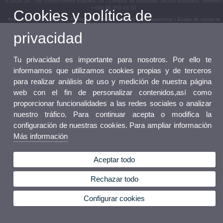
© 2026 UV. - Av. Vicent Andrés Estellés, 19 - Campus de Burjassot. 46100 Burjassot. Teléfono:
(+34) 96 354 43 10
Cookies y política de
Aviso legal
|
Accesibilidad
|
Política privacidad
|
Cookies
|
Transparencia
|
Bústia de contacte
privacidad
Tu privacidad es importante para nosotros. Por ello te
informamos que utilizamos cookies propias y de terceros
para realizar análisis de uso y medición de nuestra página
web con el fin de personalizar contenidos,así como
proporcionar funcionalidades a las redes sociales o analizar
nuestro tráfico. Para continuar acepta o modifica la
configuración de nuestras cookies. Para ampliar información
Más información
Aceptar todo
Rechazar todo
Configurar cookies