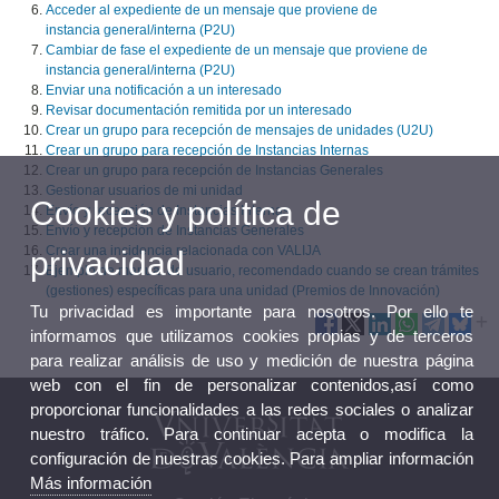
Acceder al expediente de un mensaje que proviene de
instancia general/interna (P2U)
Cambiar de fase el expediente de un mensaje que proviene de
instancia general/interna (P2U)
Enviar una notificación a un interesado
Revisar documentación remitida por un interesado
Crear un grupo para recepción de mensajes de unidades (U2U)
Crear un grupo para recepción de Instancias Internas
Crear un grupo para recepción de Instancias Generales
Gestionar usuarios de mi unidad
Cookies y política de
Envío y recepción de Instancias Internas
Envío y recepción de Instancias Generales
Crear una incidencia relacionada con VALIJA
privacidad
Ejemplo de manual de usuario, recomendado cuando se crean trámites
(gestiones) específicas para una unidad (Premios de Innovación)
Tu privacidad es importante para nosotros. Por ello te
informamos que utilizamos cookies propias y de terceros
para realizar análisis de uso y medición de nuestra página
web con el fin de personalizar contenidos,así como
proporcionar funcionalidades a las redes sociales o analizar
nuestro tráfico. Para continuar acepta o modifica la
configuración de nuestras cookies. Para ampliar información
Más información