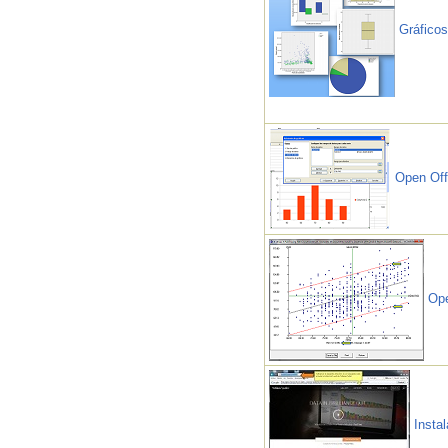
Gráfico
Open Offi
Ope
Instal