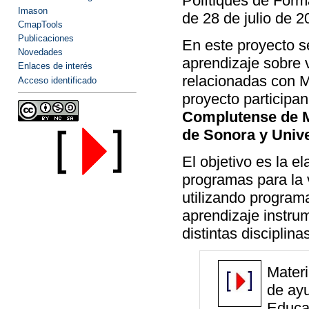
Polítiques de Forma
Imason
de 28 de julio de 2
CmapTools
Publicaciones
En este proyecto s
Novedades
aprendizaje sobre v
Enlaces de interés
relacionadas con M
Acceso identificado
proyecto participa
Complutense de M
de Sonora y Unive
El objetivo es la e
programas para la 
utilizando programa
aprendizaje instru
distintas disciplina
Materi
de ayu
Educat