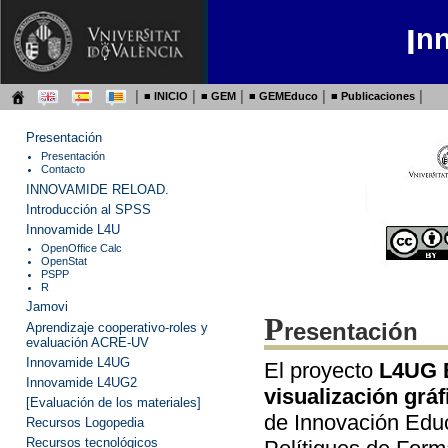
I
n
│ ■
INICIO
│ ■
GEM
│ ■
GEMEduco
│ ■
Publicaciones
│
Presentación
Presentación
Contacto
INNOVAMIDE RELOAD.
Introducción al SPSS
Innovamide L4U
OpenOffice Calc
OpenStat
PSPP
R
Jamovi
P
resentación
Aprendizaje cooperativo-roles y
evaluación ACRE-UV
Innovamide
L4UG
El proyecto
L4UG E
Innovamide L4UG2
visualización gráf
[Evaluación de los materiales]
de Innovación Educ
Recursos Logopedia
Recursos tecnológicos