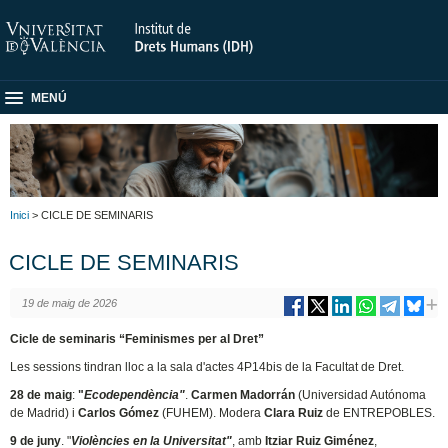
MENÚ
Inici
> CICLE DE SEMINARIS
CICLE DE SEMINARIS
19 de maig de 2026
Cicle de seminaris “Feminismes per al Dret”
Les sessions tindran lloc a la sala d'actes 4P14bis de la Facultat de Dret.
28 de maig
:
"
Ecodependència"
.
Carmen Madorrán
(Universidad Autónoma
de Madrid) i
Carlos Gómez
(FUHEM). Modera
Clara Ruiz
de ENTREPOBLES.
9 de juny
. "
Violències en la Universitat"
, amb
Itziar Ruiz Giménez
,