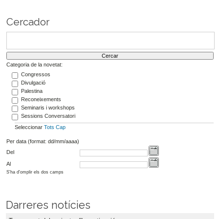
Cercador
Categoria de la novetat:
Congressos
Divulgació
Palestina
Reconeixements
Seminaris i workshops
Sessions Conversatori
Seleccionar
Tots
Cap
Per data (format: dd/mm/aaaa)
Del
Al
S'ha d'omplir els dos camps
Darreres notícies