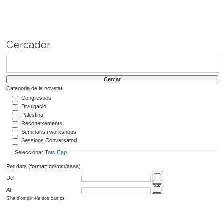
Cercador
Categoria de la novetat:
Congressos
Divulgació
Palestina
Reconeixements
Seminaris i workshops
Sessions Conversatori
Seleccionar
Tots
Cap
Per data (format: dd/mm/aaaa)
Del
Al
S'ha d'omplir els dos camps