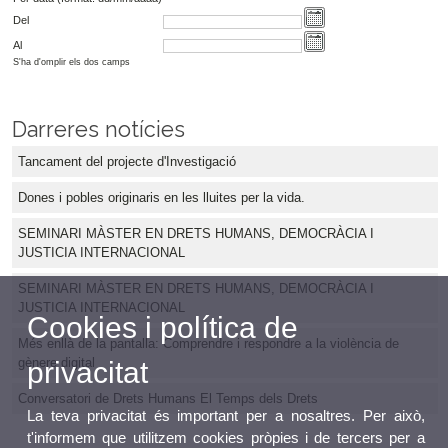
Del
Al
S'ha d'omplir els dos camps
Darreres notícies
Tancament del projecte d'Investigació
Dones i pobles originaris en les lluites per la vida.
SEMINARI MÀSTER EN DRETS HUMANS, DEMOCRÀCIA I
JUSTICIA INTERNACIONAL
SEMINARI MÀSTER EN DRETS HUMANS, DEMOCRÀCIA I
JUSTICIA INTERNACIONAL
Cookies i política de
Més enllà de la pantalla: Comprendre i respondre a la violència de
gènere digital
privacitat
Conversatori de Drets Humans El Temps dels Drets
La teva privacitat és important per a nosaltres. Per això,
t'informem que utilitzem cookies pròpies i de tercers per a