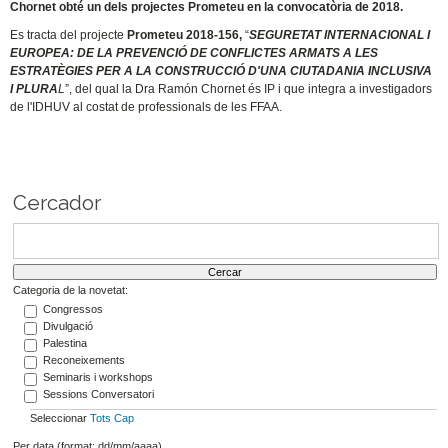
Chornet obté un dels projectes Prometeu en la convocatòria de 2018.
Es tracta del projecte
Prometeu 2018-156,
“
SEGURETAT INTERNACIONAL I
EUROPEA: DE LA PREVENCIÓ DE CONFLICTES ARMATS A LES
ESTRATÈGIES PER A LA CONSTRUCCIÓ D'UNA CIUTADANIA INCLUSIVA
I PLURA
L
”, del qual la Dra Ramón Chornet és IP i que integra a investigadors
de l'IDHUV al costat de professionals de les FFAA.
Cercador
Categoria de la novetat:
Congressos
Divulgació
Palestina
Reconeixements
Seminaris i workshops
Sessions Conversatori
Seleccionar
Tots
Cap
Per data (format: dd/mm/aaaa)