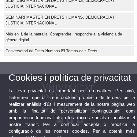
SEMINARI MÀSTER EN DRETS HUMANS, DEMOCRÀCIA I
JUSTICIA INTERNACIONAL
SEMINARI MÀSTER EN DRETS HUMANS, DEMOCRÀCIA I
JUSTICIA INTERNACIONAL
Més enllà de la pantalla: Comprendre i respondre a la violència de
gènere digital
Conversatori de Drets Humans El Temps dels Drets
Cookies i política de privacitat
La teva privacitat és important per a nosaltres. Per això,
t'informem que utilitzem cookies pròpies i de tercers per a
realitzar anàlisis d'ús i mesurament de la nostra pàgina web
Institut de Drets Humans
amb la finalitat de personalitzar continguts,així com
proporcionar funcionalitats a les xarxes socials o analitzar el
nostre trànsit. Per a continuar accepta o modifica la
configuració de les nostres cookies. Per a obtenir més