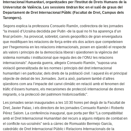
Internacional Humanitari, organitzades per l’Institut de Drets Humans de la
Universitat de València. Les sessions tindran lloc en el saló de graus del
Departament de Dret Internacional Públic (Facultat de Dret, Campus dels
Tarongers).
Segons explica la professora Consuelo Ramón, codirectora de les jornades
“la invasió d’Ucraïna decidida per Putin -de la qual no hi ha aparença d’un
final pròxim-, ha provocat, sobretot, canvis geopolítics de gran envergadura
que modifiquen les relacions de força entre els dos actors que competeixen
per l’hegemonia en les relacions internacionals, posen en qüestió el respecte
als valors i principis de la democràcia liberal i qüestionen la vigència del
sistema normatiu i institucional que regula des de l’ONU les relacions
internacionals”. Aquesta guerra, afegeix Consuelo Ramón, “suposa una
violació generalitzada de les normes i principis del dret internacional
humanitari i en particular, dels drets de la població civil. I aquest és el principal
objecte de debat de les Jornades. Junt a això, parlarem també d’altres
qüestions com ara l’impacte del canvi climàtic en relació amb el fenomen del
tràfic d’éssers humans, els mecanismes de protecció internacional de dones
migrants, o la protecció del patrimoni historicoartístic”.
Les jornades seran inaugurades a les 10:30 hores pel degà de la Facultat de
Dret, Javier Palao, i els directors de les jornades Consuelo Ramón i Roberto
Pérez Salom. La conferència inaugural, que porta per títol “La compatibilitat
amb el Dret Internacional Humanitari del recurs a alguns mitjans de combat en
el conflicte rus-ucraïnés” serà a càrrec de Romualdo Bermejo García,
catedràtic de Dret Internacional Públic i Relacions Internacionals de la