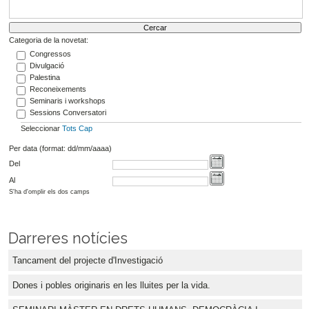
Categoria de la novetat:
Congressos
Divulgació
Palestina
Reconeixements
Seminaris i workshops
Sessions Conversatori
Seleccionar
Tots
Cap
Per data (format: dd/mm/aaaa)
Del
Al
S'ha d'omplir els dos camps
Darreres notícies
Tancament del projecte d'Investigació
Dones i pobles originaris en les lluites per la vida.