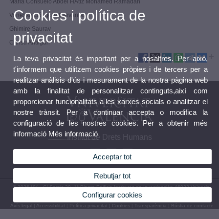
Maria Consuelo Abdel HAtiz Mohamed Ramadan
Cookies i política de
Vanessa Góngora Cervantes
Ghimire Saurav
privacitat
Cansu Antilgan
La teva privacitat és important per a nosaltres. Per això,
t'informem que utilitzem cookies pròpies i de tercers per a
realitzar anàlisis d'ús i mesurament de la nostra pàgina web
amb la finalitat de personalitzar continguts,així com
proporcionar funcionalitats a les xarxes socials o analitzar el
nostre trànsit. Per a continuar accepta o modifica la
configuració de les nostres cookies. Per a obtenir més
informació
Més informació
Institut de Drets Humans
Acceptar tot
Rebutjar tot
© 2026 UV. - C/ Serpis 29, 1ª Planta Edificio Institutos de Investigación 46022 Valencia.
Configurar cookies
Telèfon: 96 162 54 17
Avís legal
|
Accessibilitat
|
Política privacitat
|
Cookies
|
Transparència
|
Bústia de contacte