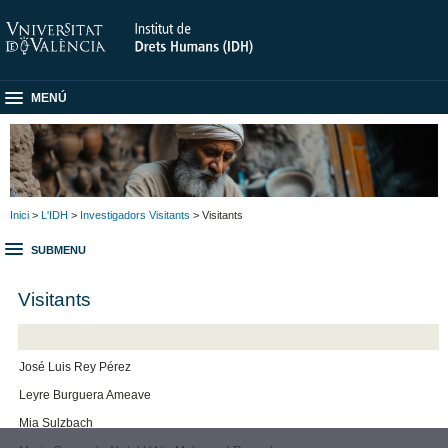
MENÚ
Inici
>
L'IDH
>
Investigadors Visitants
> Visitants
SUBMENU
Visitants
José Luis Rey Pérez
Leyre Burguera Ameave
Mia Sulzbach