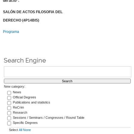
del acto”.
SALÓN DE ACTOS FILOSOFIA DEL
DERECHO (4P14BIS)
Programa
Search Engine
New category:
News
Official Degrees
Publications and statistics
ReCrim
Research
Sessions / Seminars / Congresses / Round Table
Specific Degrees
Select
All
None